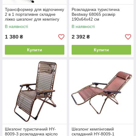
Трансформер для відпочинку
Розкладачка туристична
2 в 1 портативне складне
Bestway 68065 розмір
ліжко шезлонг для кемпінгу
190х64х42 см
туризму відпочинку на
В наявності
В наявності
природі
1 380
2 392
₴
₴
Купити
Купити
Шезлонг туристичний HY-
Шезлонг кемпінговий
8009-3 розкладачка крісло
складаний HY-8009-1