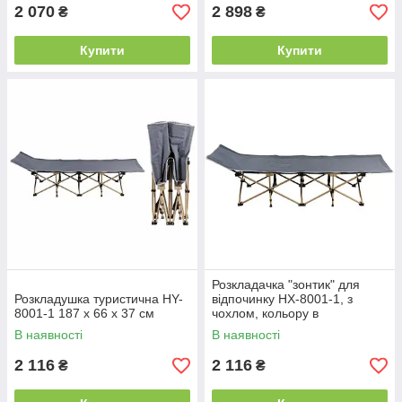
2 070
2 898
₴
₴
Купити
Купити
Розкладачка "зонтик" для
Розкладушка туристична HY-
відпочинку HX-8001-1, з
8001-1 187 х 66 х 37 см
чохлом, кольору в
асортименті
В наявності
В наявності
2 116
2 116
₴
₴