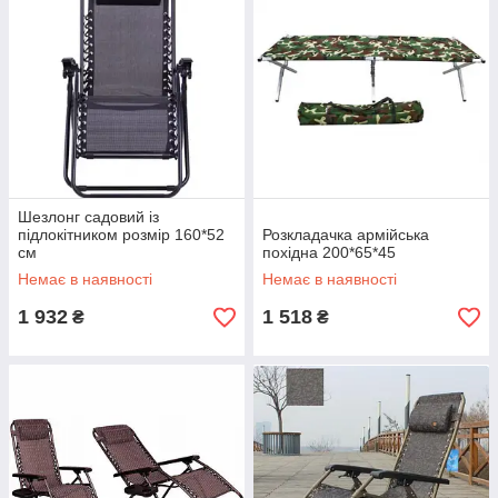
Шезлонг садовий із
підлокітником розмір 160*52
Розкладачка армійська
см
похідна 200*65*45
Немає в наявності
Немає в наявності
1 932
1 518
₴
₴