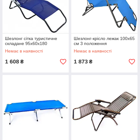
Шезлонг сітка туристичне
Шезлонг-крісло лежак 100х65
складане 95х60х180
см 3 положення
Немає в наявності
Немає в наявності
1 608
1 873
₴
₴