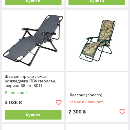
Купити
Купити
Шезлонг-крісло лежак
розкладачка ПВХ+терилен,
ширина 68 см, 8011
В наявності
Шезлонг (Кресло)
3 036
Немає в наявності
₴
2 300
₴
Купити