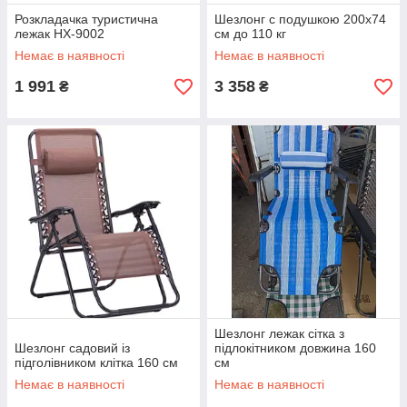
Розкладачка туристична
Шезлонг c подушкою 200х74
лежак HX-9002
см до 110 кг
Немає в наявності
Немає в наявності
1 991
3 358
₴
₴
Шезлонг лежак сітка з
Шезлонг садовий із
підлокітником довжина 160
підголівником клітка 160 см
см
Немає в наявності
Немає в наявності