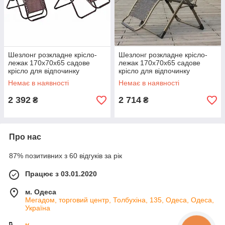
Шезлонг розкладне крісло-
Шезлонг розкладне крісло-
лежак 170х70х65 садове
лежак 170х70х65 садове
крісло для відпочинку
крісло для відпочинку
кемпинговое
кемпингове темно-коричневе
Немає в наявності
Немає в наявності
2 392
2 714
₴
₴
Про нас
87% позитивних з 60 відгуків за рік
Працює з 03.01.2020
м. Одеса
Мегадом, торговий центр, Толбухіна, 135, Одеса, Одеса,
Україна