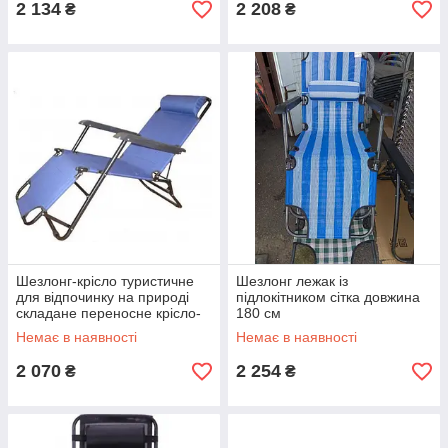
2 134
2 208
₴
₴
Шезлонг-крісло туристичне
Шезлонг лежак із
для відпочинку на природі
підлокітником сітка довжина
складане переносне крісло-
180 см
лежак
Немає в наявності
Немає в наявності
2 070
2 254
₴
₴