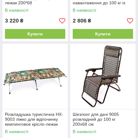
лежак 200*68
навантаження до 100 кг із
підголівником туристичне
В наявності
В наявності
крісло
3 220
2 806
₴
₴
Купити
Купити
Розкладушка туристична HX-
Шезлонг для дачі 9005
9003 ліжко для відпочинку
розкладний до 100 кг
кемпинговое крісло-лежак
200х68 см
складное до 100 кг
В наявності
В наявності