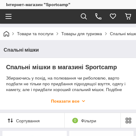
Інтернет-магазин "Sportcamp"
Товари та послуги
Товары для туризма
Спальні міш
Спальні мішки
Спальні мішки в магазині Sportcamp
Збираючись у похід, на полювання чи риболовлю, варто
подбати не тільки про придбання підходящої взуття, одягу і
намету, але і придбати хороший спальний мішок. Подібне
туристичне спорядження в складеному вигляді займає
порівняно небагато місця і має малу вагу, зате його користь
Показати все
для туристів просто неоціненна. Підлогу намету навіть при
наявності килимка не в силах захистити від
переохолодження, зате спальник впорається з цим
Сортування
0
Фільтри
завданням запросто. Особливо корисні ці конструкції в
тривалих подорожах, що проходять в не найкращих
кліматичних умовах: вони дозволяють туристам спати в