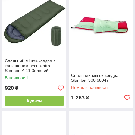
Спальний мішок-ковдра з
капюшоном весна-літо
Stenson А-11 Зелений
Спальний мішок-ковдра
В наявності
Slumber 300 68047
920
Немає в наявності
₴
1 263
₴
Купити