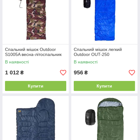
розвивалися технології, синтетика не зрівняється з ним
за своїми експлуатаційними якостями. Тільки не
використовуйте пуховий спальник в умовах підвищеної
вологості: пух боїться вологи і вогкості.
Спальний мішок Outdoor
Спальний мішок легкий
S1005A весна-літоспальник
Outdoor OUT-250
В наявності
В наявності
1 012
956
₴
₴
Купити
Купити