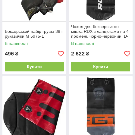
Чохол для боксерського
Боксерський набір груша 38 і
мішка RDX з ланцюгами на 4
рукавички M 5975-1
промені, чорно-червоний, D-
X/1-120
В наявності
В наявності
496
2 622
₴
₴
Купити
Купити