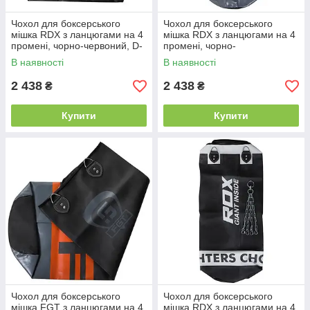
Чохол для боксерського
Чохол для боксерського
мішка RDX з ланцюгами на 4
мішка RDX з ланцюгами на 4
промені, чорно-червоний, D-
промені, чорно-
X/1-100
жовтогарячий, FT-1-100
В наявності
В наявності
2 438
2 438
₴
₴
Купити
Купити
Чохол для боксерського
Чохол для боксерського
мішка FGT з ланцюгами на 4
мішка RDX з ланцюгами на 4