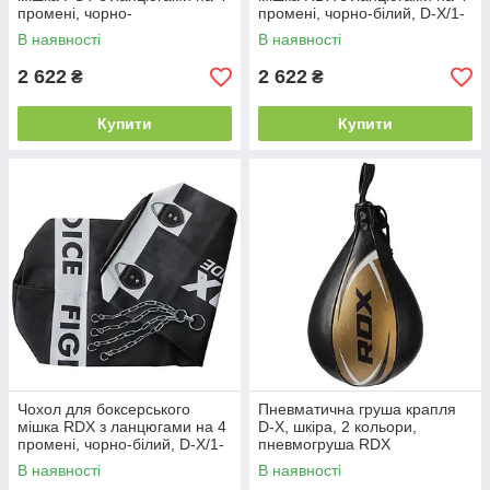
промені, чорно-
промені, чорно-білий, D-X/1-
жовтогарячий, FT-1-120
120
В наявності
В наявності
2 622
2 622
₴
₴
Купити
Купити
Чохол для боксерського
Пневматична груша крапля
мішка RDX з ланцюгами на 4
D-X, шкіра, 2 кольори,
промені, чорно-білий, D-X/1-
пневмогруша RDX
100
В наявності
В наявності