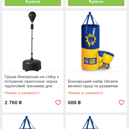
Купити
Купити
Груша боксерська на стійці з
потужною присоскою чорна
Боксерський набір Ukraine
підлоговий тренажер для
великої груші та рукавички
боксу ММА фітнесу вдома
Немає в наявності
Немає в наявності
відпрацювання ударів
2 760
688
₴
₴