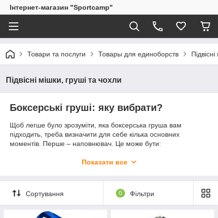
Інтернет-магазин "Sportcamp"
Товари та послуги
Товары для единоборств
Підвісні
Підвісні мішки, груші та чохли
Боксерські груші: яку вибрати?
Щоб легше було зрозуміти, яка боксерська груша вам
підходить, треба визначити для себе кілька основних
моментів. Перше – наповнювач. Це може бути:
· пісок;
Показати все
· тирса;
· деревна тирса;
Сортування
0
Фільтри
· гумова стружка.
Моделі, наповнені тирсою або тирсою, вважаються не