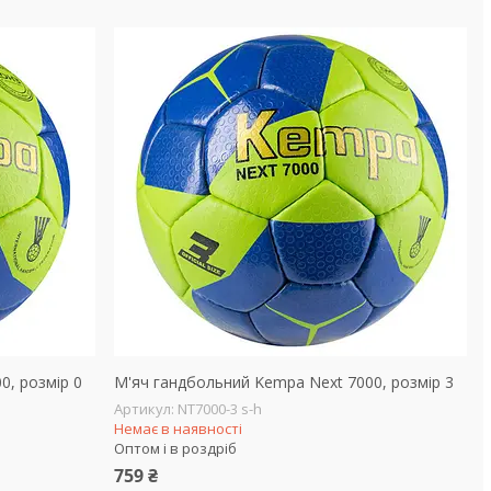
0, розмір 0
М'яч гандбольний Kempa Next 7000, розмір 3
NT7000-3 s-h
Немає в наявності
Оптом і в роздріб
759 ₴