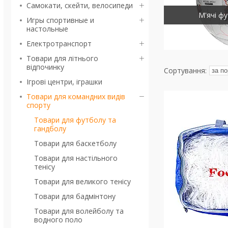
Самокати, скейти, велосипеди
М'ячі фу
Игры спортивные и
настольные
Електротранспорт
Товари для літнього
відпочинку
Ігрові центри, іграшки
Товари для командних видів
спорту
Товари для футболу та
гандболу
Товари для баскетболу
Товари для настільного
тенісу
Товари для великого тенісу
Товари для бадмінтону
Товари для волейболу та
водного поло