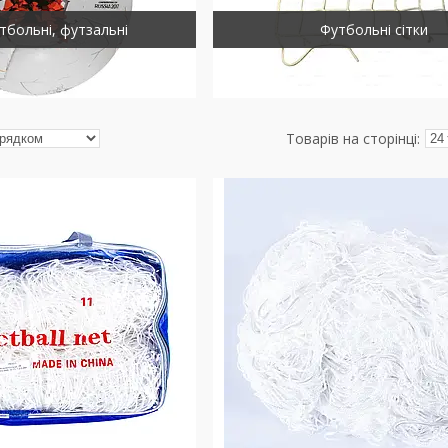
тбольні, футзальні
Футбольні сітки