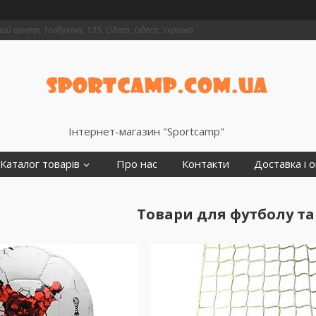
й центр, Толбухіна, 135, Одеса, Одеса, Україна
Інтернет-магазин "Sportcamp"
Каталог товарів
Про нас
Контакти
Доставка і 
Товари для футболу та