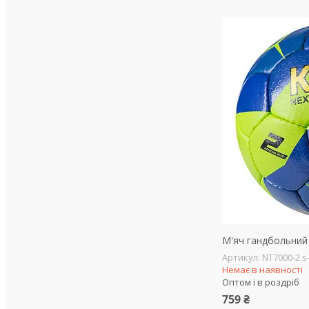
М'яч гандбольний 
NT7000-2 s
Немає в наявності
Оптом і в роздріб
759 ₴