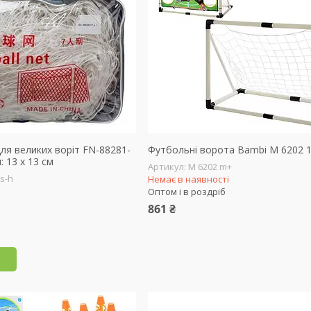
ля великих воріт FN-88281-
Футбольні ворота Bambi M 6202 1
: 13 х 13 см
M 6202 m+
 s-h
Немає в наявності
Оптом і в роздріб
861 ₴