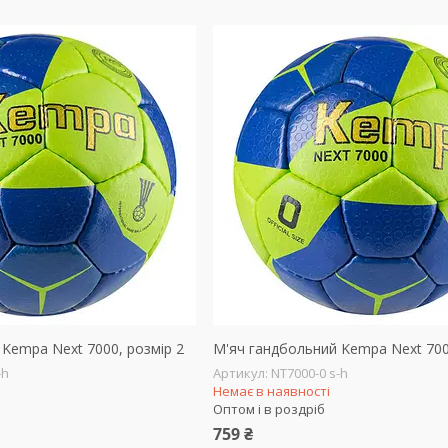
Kempa Next 7000, розмір 2
М'яч гандбольний Kempa Next 700
-h
NT7000-0 s-h
Немає в наявності
Оптом і в роздріб
759 ₴