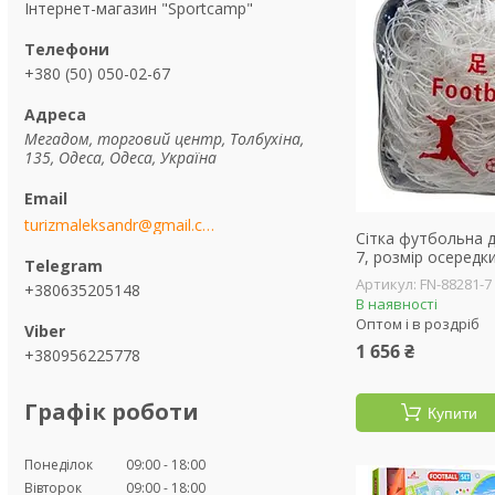
Інтернет-магазин "Sportcamp"
+380 (50) 050-02-67
Мегадом, торговий центр, Толбухіна,
135, Одеса, Одеса, Україна
turizmaleksandr@gmail.com
Сітка футбольна д
7, розмір осередки
FN-88281-7
+380635205148
В наявності
Оптом і в роздріб
1 656 ₴
+380956225778
Графік роботи
Купити
Понеділок
09:00
18:00
Вівторок
09:00
18:00