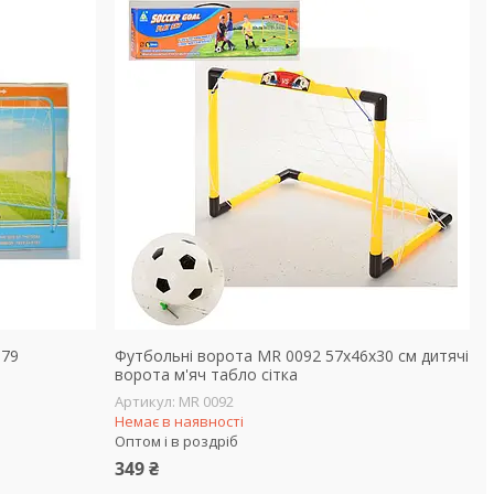
179
Футбольні ворота MR 0092 57х46х30 см дитячі
ворота м'яч табло сітка
MR 0092
Немає в наявності
Оптом і в роздріб
349 ₴