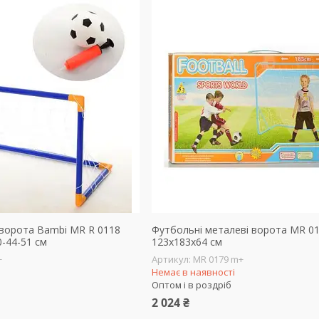
 ворота Bambi MR R 0118
Футбольні металеві ворота MR 0
0-44-51 см
123х183х64 см
+
MR 0179 m+
Немає в наявності
Оптом і в роздріб
2 024 ₴