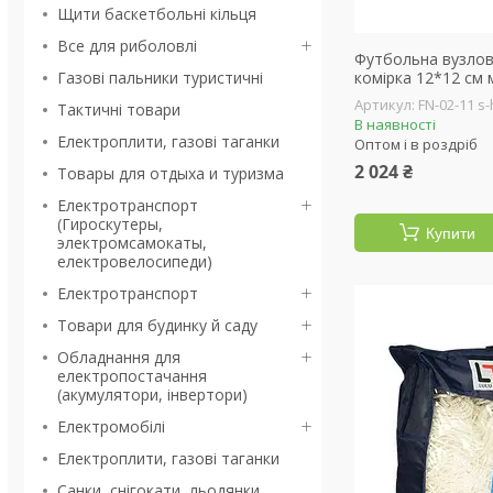
Щити баскетбольні кільця
Все для риболовлі
Футбольна вузлова
Газові пальники туристичні
комірка 12*12 см 
FN-02-11 s-
Тактичні товари
В наявності
Електроплити, газові таганки
Оптом і в роздріб
2 024 ₴
Товары для отдыха и туризма
Електротранспорт
(Гироскутеры,
Купити
электромсамокаты,
електровелосипеди)
Електротранспорт
Товари для будинку й саду
Обладнання для
електропостачання
(акумулятори, інвертори)
Електромобілі
Електроплити, газові таганки
Санки, снігокати, льодянки