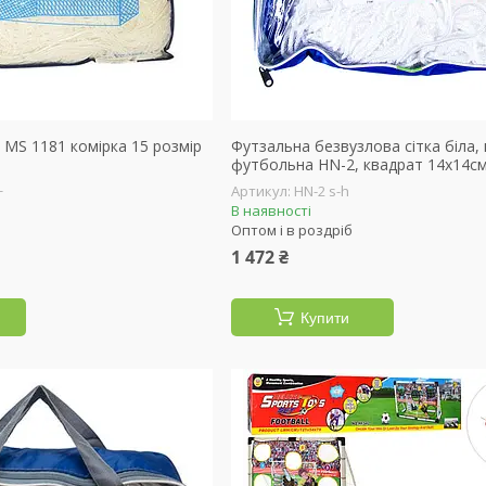
 MS 1181 комірка 15 розмір
Футзальна безвузлова сітка біла,
футбольна HN-2, квадрат 14х14с
+
HN-2 s-h
В наявності
Оптом і в роздріб
1 472 ₴
Купити