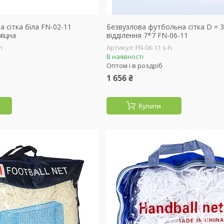
 сітка біла FN-02-11
Безвузлова футбольна сітка D = 
міцна
відділення 7*7 FN-06-11
h
FN-06-11 s-h
В наявності
Оптом і в роздріб
1 656 ₴
Купити