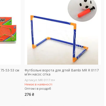
75-53-53 см
Футбольні ворота для дітей Bambi MR R 0117
м'яч насос сітка
MR 0117 m+
Немає в наявності
Оптом і в роздріб
276 ₴