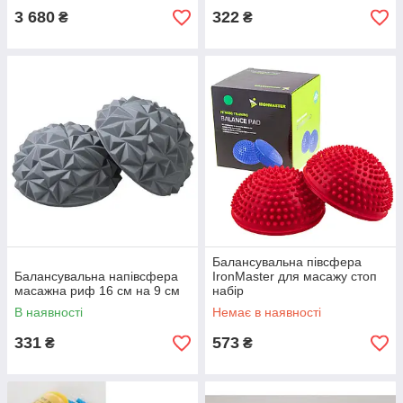
3 680
322
₴
₴
Балансувальна півсфера
Балансувальна напівсфера
IronMaster для масажу стоп
масажна риф 16 см на 9 см
набір
В наявності
Немає в наявності
331
573
₴
₴