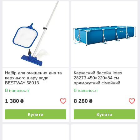
Набір для очищення дна та
Каркасний басейн Intex
верхнього шару води
28273 450×220×84 см
BESTWAY 58013
прямокутний сімейний
збірний басейн на
В наявності
В наявності
металевому каркасі для дачі
саду
1 380
8 280
₴
₴
Купити
Купити