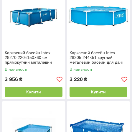
Каркасний басейн Intex
Каркасний басейн Intex
28270 220×150×60 см
28205 244×51 круглий
прямокутний металевий
металевий басейн для дачі
каркас посилена тришарова
сімейний басейн каркасний
В наявності
В наявності
чаша ПВХ швидке
для літнього відпочинку
встановлення
3 956
3 220
₴
₴
Купити
Купити