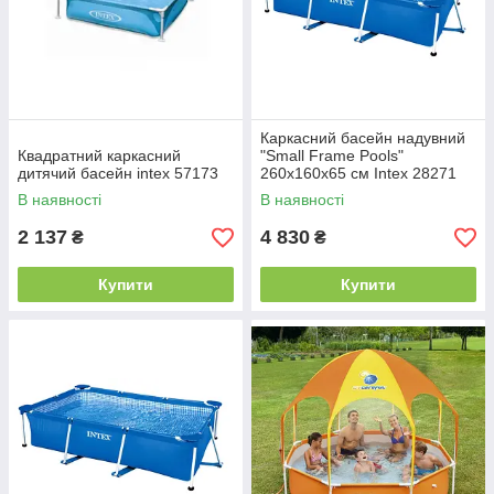
Каркасний басейн надувний
Квадратний каркасний
"Small Frame Pools"
дитячий басейн intex 57173
260x160х65 см Intex 28271
В наявності
В наявності
2 137
4 830
₴
₴
Купити
Купити