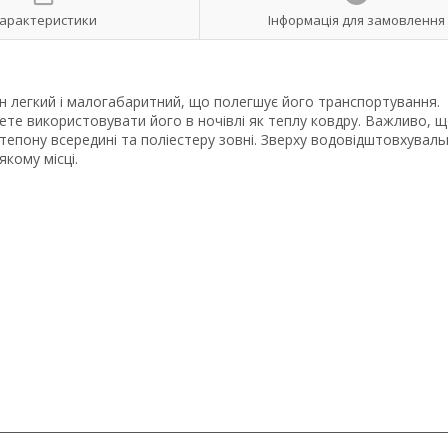
арактеристики
Інформація для замовлення
ін легкий і малогабаритний, що полегшує його транспортування.
ете використовувати його в ночівлі як теплу ковдру. Важливо, щ
нтепону всередині та поліестеру зовні. Зверху водовідштовхуваль
якому місці.