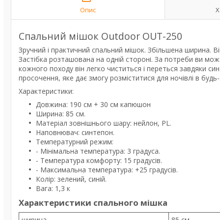
Опис
Х
Спальний мішок Outdoor OUT-250
Зручний і практичний спальний мішок. Збільшена ширина. В
Застібка розташована на одній стороні. За потреби ви мож
кожного походу він легко чиститься і переться завдяки си
просочення, яке дає змогу розміститися для ночівлі в будь-
Характеристики:
Довжина: 190 см + 30 см капюшон
Ширина: 85 см.
Матеріал зовнішнього шару: нейлон, PL.
Наповнювач: синтепон.
Температурний режим:
- Мінімальна температура: 3 градуса.
- Температура комфорту: 15 градусів.
- Максимальна температура: +25 градусів.
Колір: зелений, синій.
Вага: 1,3 к
Характеристики спального мішка
ширина
85 см