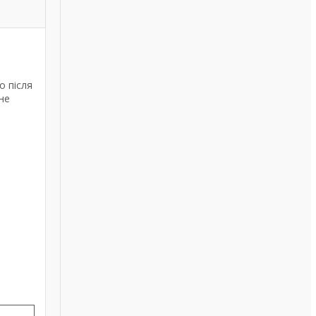
о після
не