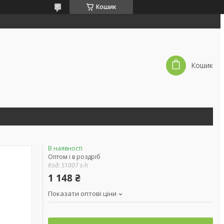
Кошик
Кошик
В наявності
Оптом і в роздріб
Код:
S1007 s-h
1 148 ₴
Показати оптові ціни