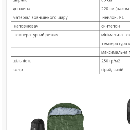
довжина
220 см (разо
матеріал зовнішнього шару
нейлон, PL
наповнювач
синтепон
температурний режим
мінімальна те
температура 
максимальна 
щільність
250 гр/м2
колір
сірий, синій