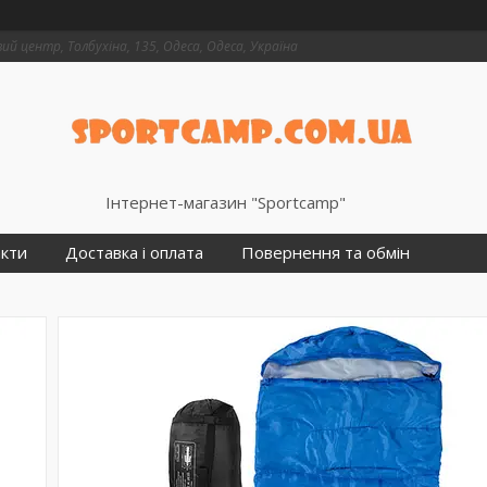
й центр, Толбухіна, 135, Одеса, Одеса, Україна
Інтернет-магазин "Sportcamp"
кти
Доставка і оплата
Повернення та обмін