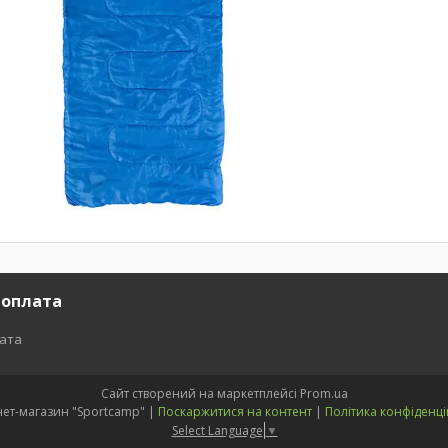
 оплата
лата
Сайт створений на маркетплейсі
Prom.ua
Інтернет-магазин "Sportcamp" |
Поскаржитися на контент
|
Політика конфіденці
Select Language
▼