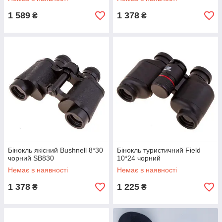
1 589
1 378
₴
₴
Бінокль якісний Bushnell 8*30
Бінокль туристичний Field
чорний SB830
10*24 чорний
Немає в наявності
Немає в наявності
1 378
1 225
₴
₴