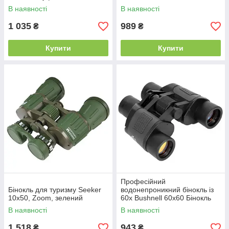
В наявності
В наявності
1 035
989
₴
₴
Купити
Купити
Професійний
Бінокль для туризму Seeker
водонепроникний бінокль із
10x50, Zoom, зелений
60x Bushnell 60x60 Бінокль
для туризму та полювання,
В наявності
В наявності
жовта лінза
1 518
943
₴
₴