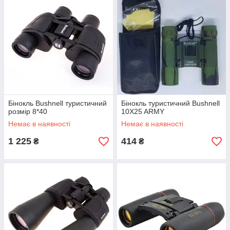
Бінокль Bushnell туристичний
Бінокль туристичний Bushnell
розмір 8*40
10X25 ARMY
Немає в наявності
Немає в наявності
1 225
414
₴
₴