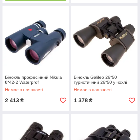
Бінокль професійний Nikula
Бінокль Galileo 26*50
8*42-2 Waterprof
туристичний 26*50 у чохлі
Немає в наявності
Немає в наявності
2 413
1 378
₴
₴