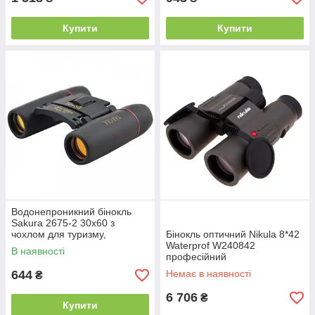
Купити
Купити
Водонепроникний бінокль
Sakura 2675-2 30х60 з
чохлом для туризму,
Бінокль оптичний Nikula 8*42
полювання, риболовлі
Waterprof W240842
В наявності
професійний
644
Немає в наявності
₴
6 706
₴
Купити