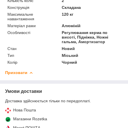
Кількість коліс
2
Конструкція
Складана
Максимальне
120 кг
навантаження
Матеріал рами
Алюміній
Особливості
Регулювання керма по
висоті, Підніжка, Ножні
гальма, Амортизатор
Стан
Новий
Тип
Міський
Колір
Чорний
Приховати
Умови доставки
Доставка здійснюється тільки по передоплаті.
Нова Пошта
Магазини Rozetka
Meest ПОШТА