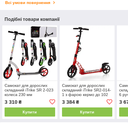
Всі умови повернення
Подібні товари компанії
Самокат для дорослих
Самокат для дорослих
Само
складаний iTrike SR 2-023
складаний iTrike SR2-014-
скла
колеса 230 мм
1 з фарою кермо до 102
6 ру
см
3 310
3 384
3 6
₴
₴
Купити
Купити