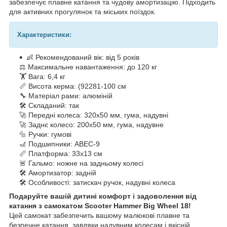
забезпечує плавне катання та чудову амортизацію. Підходить
для активних прогулянок та міських поїздок.
Характеристики:
👶 Рекомендований вік: від 5 років
⚖️ Максимальне навантаження: до 120 кг
🏋️ Вага: 6,4 кг
📏 Висота керма: (92281-100 см
🔧 Матеріал рами: алюміній
🛠️ Складаний: так
🚀 Передні колеса: 320x50 мм, гума, надувні
🚀 Заднє колесо: 200x50 мм, гума, надувне
🔩 Ручки: гумові
🎢 Подшипники: ABEC-9
📏 Платформа: 33x13 см
🚨 Гальмо: ножне на задньому колесі
🛠️ Амортизатор: задній
🛠️ Особливості: затискач ручок, надувні колеса
Подаруйте вашій дитині комфорт і задоволення від
катання з самокатом Scooter Hammer Big Wheel 18!
Цей самокат забезпечить вашому малюкові плавне та
безпечне катання, завдяки надувним колесам і якісній