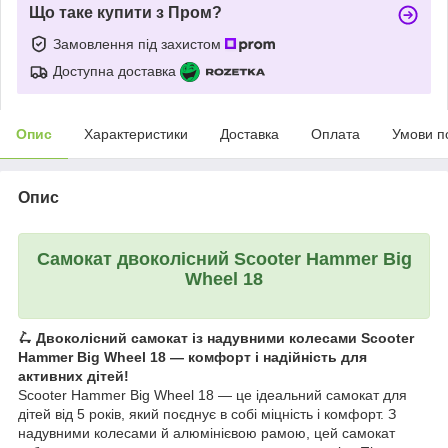
Що таке купити з Пром?
Замовлення під захистом
Доступна доставка
Опис
Характеристики
Доставка
Оплата
Умови п
Опис
Самокат двоколісний Scooter Hammer Big
Wheel 18
🛴 Двоколісний самокат із надувними колесами Scooter
Hammer Big Wheel 18 — комфорт і надійність для
активних дітей!
Scooter Hammer Big Wheel 18 — це ідеальний самокат для
дітей від 5 років, який поєднує в собі міцність і комфорт. З
надувними колесами й алюмінієвою рамою, цей самокат