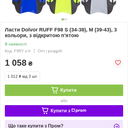
Ласти Dolvor RUFF F98 S (34-38), M (39-43), 3
кольори, з відкритою п'ятою
В наявності
Код: F98Y s-h
Опт і роздріб
1 058
₴
1 012 ₴
від 3 шт.
Купити
або
Купити з
Що таке купити з Пром?