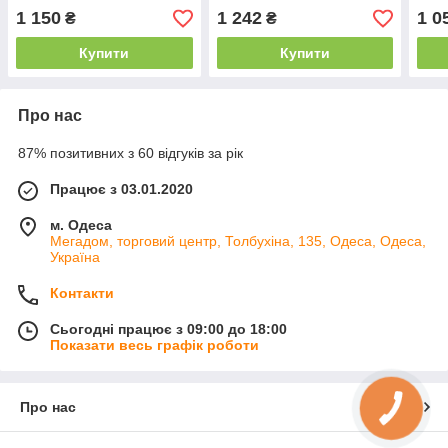
калоша, кольору в
асор
1 150
1 242
1 0
₴
₴
асортименті, маломірять
Купити
Купити
Про нас
87% позитивних з 60 відгуків за рік
Працює з 03.01.2020
м. Одеса
Мегадом, торговий центр, Толбухіна, 135, Одеса, Одеса,
Україна
Контакти
Сьогодні працює з 09:00 до 18:00
Показати весь графік роботи
Про нас