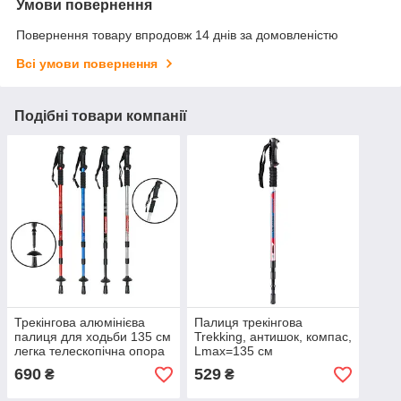
Умови повернення
Повернення товару впродовж 14 днів за домовленістю
Всі умови повернення
Подібні товари компанії
Трекінгова алюмінієва
Палиця трекінгова
палиця для ходьби 135 см
Trekking, антишок, компас,
легка телескопічна опора
Lmax=135 см
для туризму походів
690
529
₴
₴
скандинавської ходьби