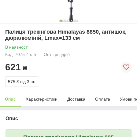
Палиця трекінгова Himalayas 8850, антишок,
дюралюміній, Lmax=133 см
В наявності
Код: 7075-4 s-h
Опт і роздріб
621
₴
575 ₴
від 3 шт.
Опис
Характеристики
Доставка
Оплата
Умови п
Опис