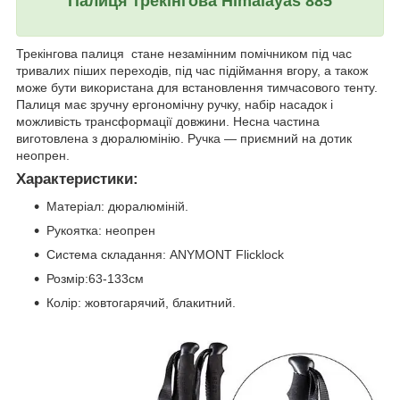
Палиця трекінгова Himalayas 885
Трекінгова палиця стане незамінним помічником під час
тривалих піших переходів, під час підіймання вгору, а також
може бути використана для встановлення тимчасового тенту.
Палиця має зручну ергономічну ручку, набір насадок і
можливість трансформації довжини. Несна частина
виготовлена з дюралюмінію. Ручка — приємний на дотик
неопрен.
Характеристики:
Матеріал: дюралюміній.
Рукоятка: неопрен
Система складання: ANYMONT Flicklock
Розмір:63-133см
Колір: жовтогарячий, блакитний.