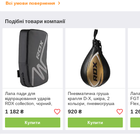
Всі умови повернення
Подібні товари компанії
Лапа пади для
Пневматична груша
Лапа
відпрацювання ударів
крапля D-X, шкіра, 2
FGT 
RDX collection, чорний,
кольори, пневмогруша
Flex
DX, D-X/3026
RDX
1 182
920
1 2
₴
₴
Купити
Купити