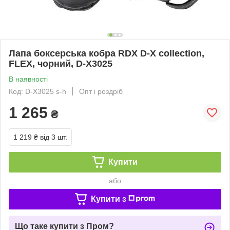
Лапа боксерська кобра RDX D-X collection,
FLEX, чорний, D-X3025
В наявності
Код: D-X3025 s-h
Опт і роздріб
1 265
₴
1 219 ₴
від 3 шт.
Купити
або
Купити з
Що таке купити з Пром?