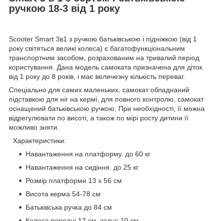
ручкою 18-3 від 1 року
Scooter Smart 3в1 з ручкою батьківською і підніжкою (від 1
року світяться великі колеса) є багатофункціональним
транспортним засобом, розрахованим на тривалий період
користування. Дана модель самоката призначена для діток
від 1 року до 8 років, і має величезну кількість переваг.
Спеціально для самих маленьких, самокат обладнаний
підставкою для ніг на кермі, для повного контролю, самокат
оснащений батьківською ручкою. При необхідності, її можна
відрегулювати по висоті, а також по мірі росту дитини її
можливо зняти.
Характеристики:
Навантаження на платформу. до 60 кг
Навантаження на сидіння. до 25 кг
Розмір платформи 13 х 56 см
Висота керма 54-78 см
Батьківська ручка до 84 см
Колеса передні 12 см, заднє 10 см