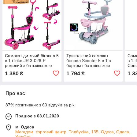
Самокат дитячий біговел 5
Триколісний самокат
Само
в 1 iTrike JR 3-026-P
біговел Scooter 5 в 1 з
в 1 
рожевий з батьківською
бортом і батьківською
Соне
ручкою
ручкою 18-9 від 1 року
бать
1 380
1 794
1 3
₴
₴
Про нас
87% позитивних з 60 відгуків за рік
Працює з 03.01.2020
м. Одеса
Мегадом, торговий центр, Толбухіна, 135, Одеса, Одеса,
Україна