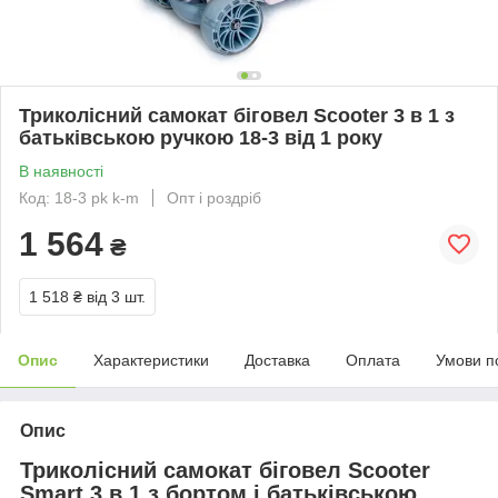
Триколісний самокат біговел Scooter 3 в 1 з
батьківською ручкою 18-3 від 1 року
В наявності
Код: 18-3 pk k-m
Опт і роздріб
1 564
₴
1 518 ₴
від 3 шт.
Опис
Характеристики
Доставка
Оплата
Умови п
Опис
Триколісний самокат біговел Scooter
Smart 3 в 1 з бортом і батьківською