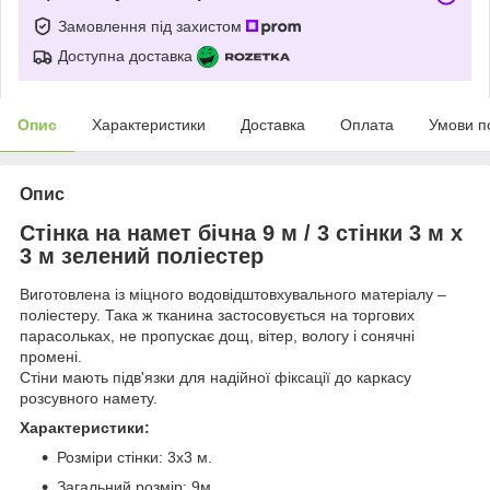
Замовлення під захистом
Доступна доставка
Опис
Характеристики
Доставка
Оплата
Умови п
Опис
Стінка на намет бічна 9 м / 3 стінки 3 м х
3 м зелений поліестер
Виготовлена із міцного водовідштовхувального матеріалу –
поліестеру. Така ж тканина застосовується на торгових
парасольках, не пропускає дощ, вітер, вологу і сонячні
промені.
Стіни мають підв'язки для надійної фіксації до каркасу
розсувного намету.
Характеристики:
Розміри стінки: 3х3 м.
Загальний розмір: 9м.