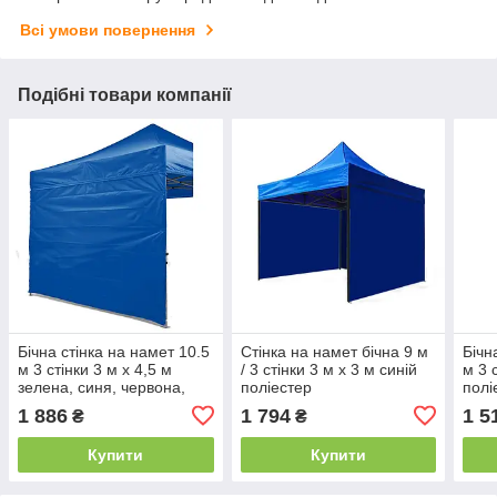
Всі умови повернення
Подібні товари компанії
Бічна стінка на намет 10.5
Стінка на намет бічна 9 м
Бічн
м 3 стінки 3 м х 4,5 м
/ 3 стінки 3 м х 3 м синій
м 3 
зелена, синя, червона,
поліестер
полі
бежева, біла
1 886
1 794
1 5
₴
₴
Купити
Купити