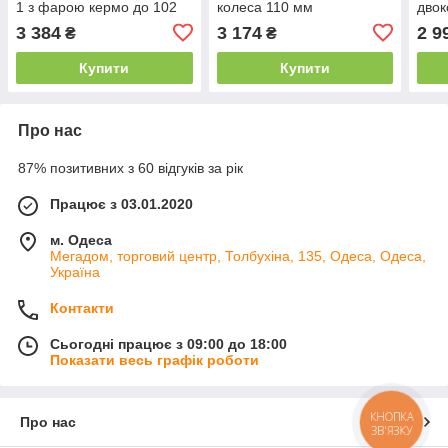
1 з фарою кермо до 102
колеса 110 мм
двок
см
3 384
3 174
2 9
₴
₴
Купити
Купити
Про нас
87% позитивних з 60 відгуків за рік
Працює з 03.01.2020
м. Одеса
Мегадом, торговий центр, Толбухіна, 135, Одеса, Одеса,
Україна
Контакти
Сьогодні працює з 09:00 до 18:00
Показати весь графік роботи
КНОПКА
Про нас
ЗВ'ЯЗКУ