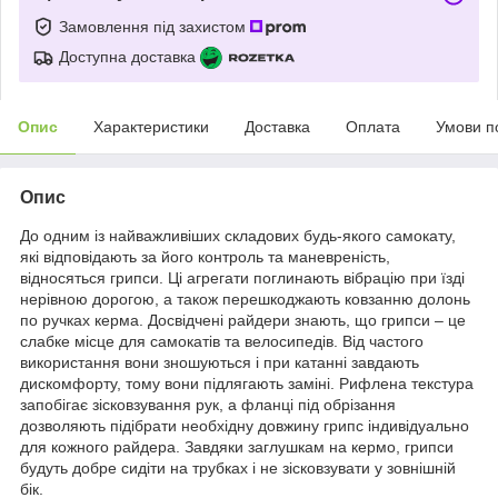
Замовлення під захистом
Доступна доставка
Опис
Характеристики
Доставка
Оплата
Умови п
Опис
До одним із найважливіших складових будь-якого самокату,
які відповідають за його контроль та маневреність,
відносяться грипси. Ці агрегати поглинають вібрацію при їзді
нерівною дорогою, а також перешкоджають ковзанню долонь
по ручках керма. Досвідчені райдери знають, що грипси – це
слабке місце для самокатів та велосипедів. Від частого
використання вони зношуються і при катанні завдають
дискомфорту, тому вони підлягають заміні. Рифлена текстура
запобігає зісковзування рук, а фланці під обрізання
дозволяють підібрати необхідну довжину грипс індивідуально
для кожного райдера. Завдяки заглушкам на кермо, грипси
будуть добре сидіти на трубках і не зісковзувати у зовнішній
бік.