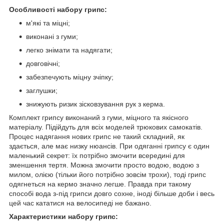
Особливості набору грипс:
м'які та міцні;
виконані з гуми;
легко знімати та надягати;
довговічні;
забезпечують міцну зчіпку;
заглушки;
знижують ризик зісковзування рук з керма.
Комплект грипсу виконаний з гуми, міцного та якісного
матеріалу. Підійдуть для всіх моделей трюкових самокатів.
Процес надягання нових грипс не такий складний, як
здається, але має низку нюансів. При одяганні грипсу є один
маленький секрет: їх потрібно змочити всередині для
зменшення тертя. Можна змочити просто водою, водою з
милом, олією (тільки його потрібно зовсім трохи), тоді грипс
одягнеться на кермо значно легше. Правда при такому
способі вода з-під грипси довго сохне, іноді більше доби і весь
цей час кататися на велосипеді не бажано.
Характеристики набору грипс: