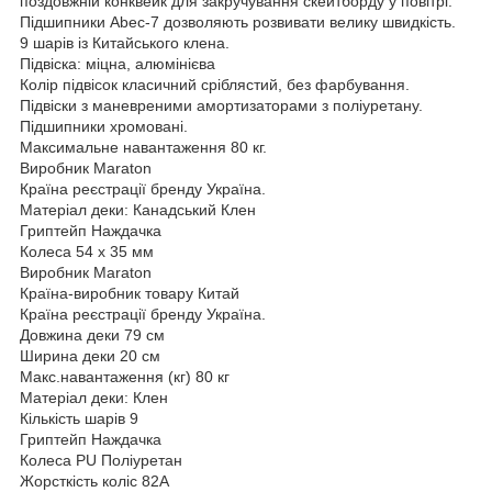
поздовжній конквейк для закручування скейтборду у повітрі.
Підшипники Abec-7 дозволяють розвивати велику швидкість.
9 шарів із Китайського клена.
Підвіска: міцна, алюмінієва
Колір підвісок класичний сріблястий, без фарбування.
Підвіски з маневреними амортизаторами з поліуретану.
Підшипники хромовані.
Максимальне навантаження 80 кг.
Виробник Maraton
Країна реєстрації бренду Україна.
Матеріал деки: Канадський Клен
Гриптейп Наждачка
Колеса 54 х 35 мм
Виробник Maraton
Країна-виробник товару Китай
Країна реєстрації бренду Україна.
Довжина деки 79 см
Ширина деки 20 см
Макс.навантаження (кг) 80 кг
Матеріал деки: Клен
Кількість шарів 9
Гриптейп Наждачка
Колеса PU Поліуретан
Жорсткість коліс 82А