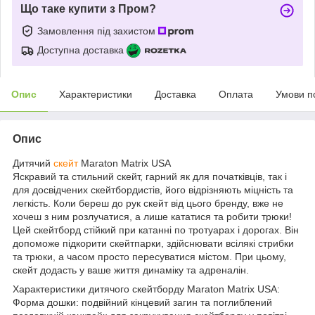
Що таке купити з Пром?
Замовлення під захистом
Доступна доставка
Опис
Характеристики
Доставка
Оплата
Умови п
Опис
Дитячий
скейт
Maraton Matrix USA
Яскравий та стильний скейт, гарний як для початківців, так і
для досвідчених скейтбордистів, його відрізняють міцність та
легкість. Коли береш до рук скейт від цього бренду, вже не
хочеш з ним розлучатися, а лише кататися та робити трюки!
Цей скейтборд стійкий при катанні по тротуарах і дорогах. Він
допоможе підкорити скейтпарки, здійснювати всілякі стрибки
та трюки, а часом просто пересуватися містом. При цьому,
скейт додасть у ваше життя динаміку та адреналін.
Характеристики дитячого скейтборду Maraton Matrix USA:
Форма дошки: подвійний кінцевий загин та поглиблений