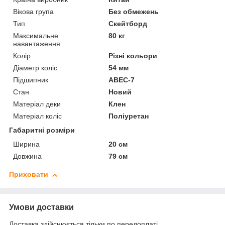
Вікова група
Без обмежень
Тип
Скейтборд
Максимальне
80 кг
навантаження
Колір
Різні кольори
Діаметр коліс
54 мм
Підшипник
ABEC-7
Стан
Новий
Матеріал деки
Клен
Матеріал коліс
Поліуретан
Габаритні розміри
Ширина
20 см
Довжина
79 см
Приховати
Умови доставки
Доставка здійснюється тільки по передоплаті.