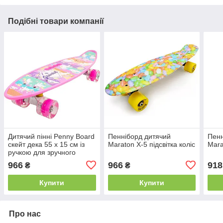
Подібні товари компанії
Дитячий пінні Penny Board
Пенніборд дитячий
Пенн
скейт дека 55 х 15 см із
Maraton X-5 підсвітка коліс
Mara
ручкою для зручного
перенесення, колеса зі
966
966
918
₴
₴
світлом
Купити
Купити
Про нас