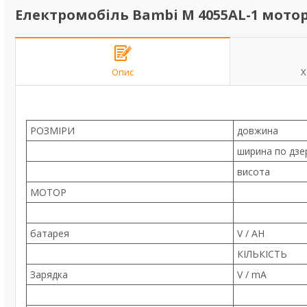
Електромобіль Bambi M 4055AL-1 мото
Опис
Х
РОЗМІРИ
довжина
ширина по дзер
висота
МОТОР
батарея
V / AH
КІЛЬКІСТЬ
Зарядка
V / mA