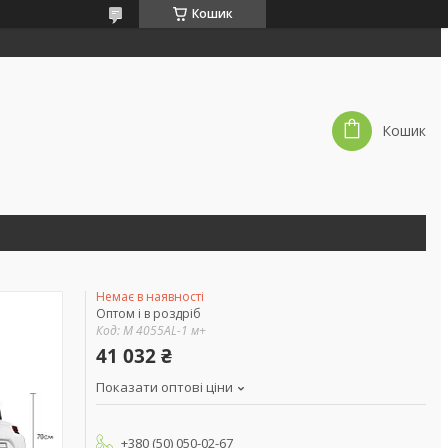
Кошик
Кошик
Немає в наявності
Оптом і в роздріб
Код:
M 4055AL-1 м+
41 032 ₴
Показати оптові ціни
+380 (50) 050-02-67