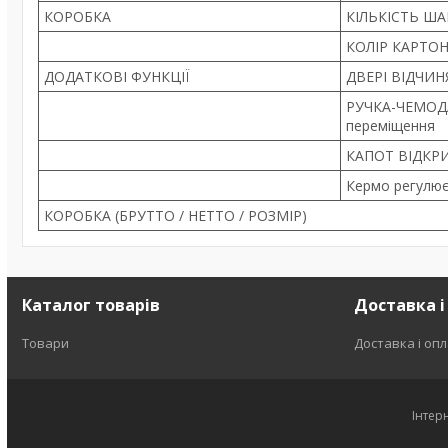
КОРОБКА
КІЛЬКІСТЬ ША
КОЛІР КАРТОН
ДОДАТКОВІ ФУНКЦІЇ
ДВЕРІ ВІДЧИ
РУЧКА-ЧЕМОДА
переміщення
КАПОТ ВІДКР
Кермо регулює
КОРОБКА (БРУТТО / НЕТТО / РОЗМІР)
Каталог товарів
Доставка і
Товари
Доставка і оп