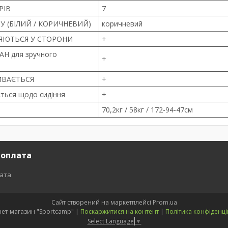
РІВ
7
У (БІЛИЙ / КОРИЧНЕВИЙ)
коричневий
НЯЮТЬСЯ У СТОРОНИ
+
Н для зручного
+
ИВАЄТЬСЯ
+
ться щодо сидіння
+
70,2кг / 58кг / 172-94-47см
 оплата
лата
Сайт створений на маркетплейсі
Prom.ua
Інтернет-магазин "Sportcamp" |
Поскаржитися на контент
|
Політика конфіденці
Select Language
▼