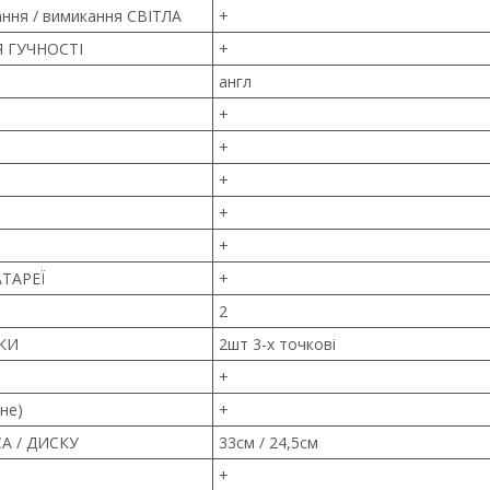
ння / вимикання СВІТЛА
+
 ГУЧНОСТІ
+
англ
+
+
+
+
+
ТАРЕЇ
+
2
КИ
2шт 3-х точкові
+
не)
+
А / ДИСКУ
33см / 24,5см
+