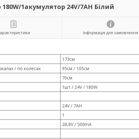
р 180W/1акумулятор 24V/7AH Білий
арактеристики
Інформація для замовлення
173см
калах / по колесах
95см / 105см
70см
1шт / 24V / 180W
24V / 7AH
1
28,8V / 500mA