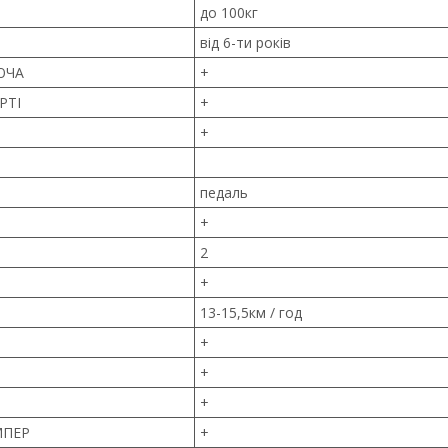
до 100кг
від 6-ти років
ЮЧА
+
РТІ
+
+
педаль
+
2
+
13-15,5км / год
+
І
+
+
МПЕР
+