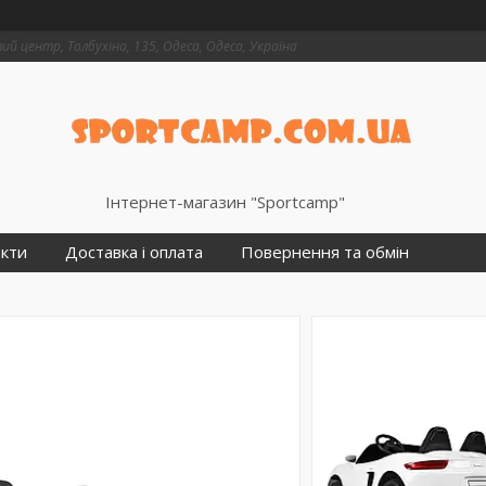
й центр, Толбухіна, 135, Одеса, Одеса, Україна
Інтернет-магазин "Sportcamp"
кти
Доставка і оплата
Повернення та обмін