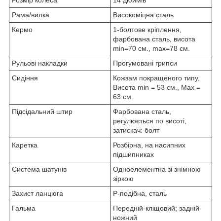
Рама/вилка
Високоміцна сталь
Кермо
1-болтове кріплення,
фарбована сталь, висота
min=70 см., max=78 см.
Рульові накладки
Прогумовані грипси
Сидіння
Кожзам покращеного типу,
Висота min = 53 см., Max =
63 см.
Підсідальний штир
Фарбована сталь,
регулюється по висоті,
затискач: болт
Каретка
Розбірна, на насипних
підшипниках
Система шатунів
Одноелементна зі знімною
зіркою
Захист ланцюга
Р-подібна, сталь
Гальма
Передній-кліщовий; задній-
ножний