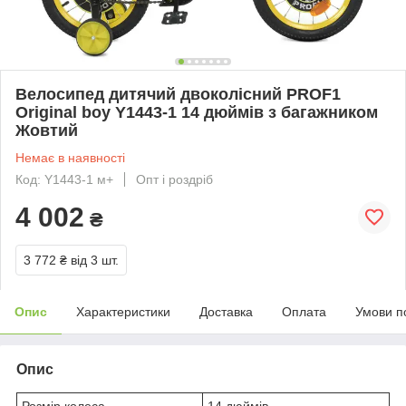
Велосипед дитячий двоколісний PROF1
Original boy Y1443-1 14 дюймів з багажником
Жовтий
Немає в наявності
Код: Y1443-1 м+
Опт і роздріб
4 002
₴
3 772 ₴
від 3 шт.
Опис
Характеристики
Доставка
Оплата
Умови п
Опис
Розмір колеса
14 дюймів