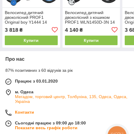
Велосипед дитячий
Велосипед дитячий
Вело
двоколісний PROF1
двоколісний з кошиком
двок
Original boy Y1444 14
PROF1 WLN1450D-3N 14
Orig
дюймів із багажником
дюймів Червоний
дюйм
3 818
4 140
3 6
₴
₴
Синій
Чер
Купити
Купити
Про нас
87% позитивних з 60 відгуків за рік
Працює з 03.01.2020
м. Одеса
Мегадом, торговий центр, Толбухіна, 135, Одеса, Одеса,
Україна
Контакти
Сьогодні працює з 09:00 до 18:00
Показати весь графік роботи
КНОПКА