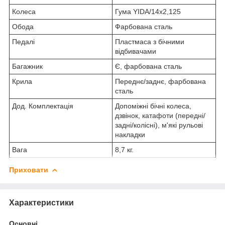
Колеса
Гума YIDA/14х2,125
Обода
Фарбована сталь
Педалі
Пластмаса з бічними
відбивачами
Багажник
Є, фарбована сталь
Крила
Переднє/заднє, фарбована
сталь
Дод. Комплектація
Допоміжні бічні колеса,
дзвінок, катафоти (передні/
задні/колісні), м'які рульові
накладки
Вага
8,7 кг.
Приховати
Характеристики
Основні