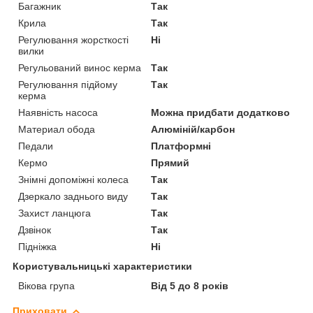
Багажник
Так
Крила
Так
Регулювання жорсткості
Ні
вилки
Регульований винос керма
Так
Регулювання підйому
Так
керма
Наявність насоса
Можна придбати додатково
Материал обода
Алюміній/карбон
Педали
Платформні
Кермо
Прямий
Знімні допоміжні колеса
Так
Дзеркало заднього виду
Так
Захист ланцюга
Так
Дзвінок
Так
Підніжка
Ні
Користувальницькі характеристики
Вікова група
Від 5 до 8 років
Приховати