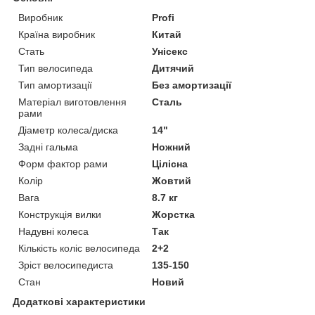
Виробник
Profi
Країна виробник
Китай
Стать
Унісекс
Тип велосипеда
Дитячий
Тип амортизації
Без амортизації
Матеріал виготовлення
Сталь
рами
Діаметр колеса/диска
14"
Задні гальма
Ножний
Форм фактор рами
Цілісна
Колір
Жовтий
Вага
8.7 кг
Конструкція вилки
Жорстка
Надувні колеса
Так
Кількість коліс велосипеда
2+2
Зріст велосипедиста
135-150
Стан
Новий
Додаткові характеристики