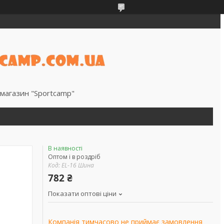
магазин "Sportcamp"
В наявності
Оптом і в роздріб
Код:
EL-16 Шина
782 ₴
Показати оптові ціни
Компанія тимчасово не приймає замовлення