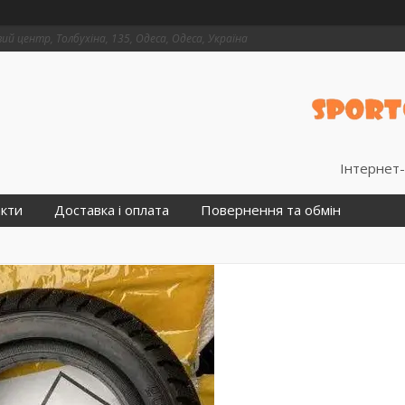
й центр, Толбухіна, 135, Одеса, Одеса, Україна
Інтернет-
кти
Доставка і оплата
Повернення та обмін