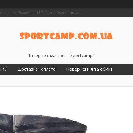
й центр, Толбухіна, 135, Одеса, Одеса, Україна
Інтернет-магазин "Sportcamp"
кти
Доставка і оплата
Повернення та обмін