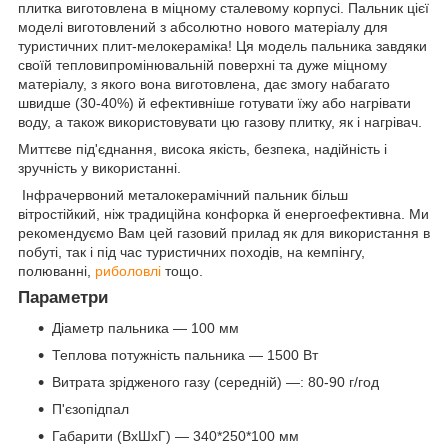
плитка виготовлена в міцному сталевому корпусі. Пальник цієї
моделі виготовлений з абсолютно нового матеріалу для
туристичних плит-мелокераміка! Ця модель пальника завдяки
своїй тепловипромінювальній поверхні та дуже міцному
матеріалу, з якого вона виготовлена, дає змогу набагато
швидше (30-40%) й ефективніше готувати їжу або нагрівати
воду, а також використовувати цю газову плитку, як і нагрівач.
Миттєве під'єднання, висока якість, безпека, надійність і
зручність у використанні.
Інфрачервоний металокерамічний пальник більш
вітростійкий, ніж традиційна конфорка й енергоефективна. Ми
рекомендуємо Вам цей газовий прилад як для використання в
побуті, так і під час туристичних походів, на кемпінгу,
полюванні,
риболовлі
тощо.
Параметри
Діаметр пальника — 100 мм
Теплова потужність пальника — 1500 Вт
Витрата зрідженого газу (середній) —: 80-90 г/год
П'єзопідпал
Габарити (ВхШхГ) — 340*250*100 мм