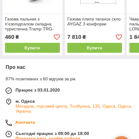
Газова пальник з
Газова плита таганок скло
Чаву
п'єзопідпалом складна
AYGAZ 3 конфорки
паль
туристична Tramp TRG-
LONE
009
460
7 810
1 8
₴
₴
Купити
Купити
Про нас
87% позитивних з 60 відгуків за рік
Працює з 03.01.2020
м. Одеса
Мегадом, торговий центр, Толбухіна, 135, Одеса, Одеса,
Україна
Контакти
Сьогодні працює з 09:00 до 18:00
Показати весь графік роботи