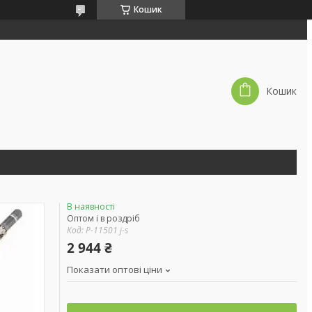
Кошик
Кошик
В наявності
Оптом і в роздріб
Код:
P-11501 j-s
2 944 ₴
Показати оптові ціни