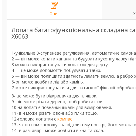
Опис
Х
Лопата багатофункціональна складана са
X6063
1-унікальне 3-ступеневе регулювання, автоматичне самонав
2 — він може копати канали та будувати кухонну лавку під 
3 можна використовувати лопатою для дерту.
4 — це може допомогти побудувати табір.
5 — він може поліпшити здатність ламати землю, а ребро 
6-он може довбити лід або камінь.
7-може використовуватися для затискної фіксації оброблюв
8- це може бути відкривачка для пляшок.
9- він може різати дерево, щоб робити шви.
10 на лопаті є позначки шкали для вимірювання.
11- він може різати овочі або гілки тощо.
12-головка лопатки є
компас
13- якщо вам загрожує на відкритому повітрі, його можна 
14- в разі аварії може розбити вікна та скла.