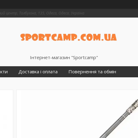
й центр, Толбухіна, 135, Одеса, Одеса, Україна
Інтернет-магазин "Sportcamp"
кти
Доставка і оплата
Повернення та обмін