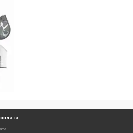
 оплата
лата