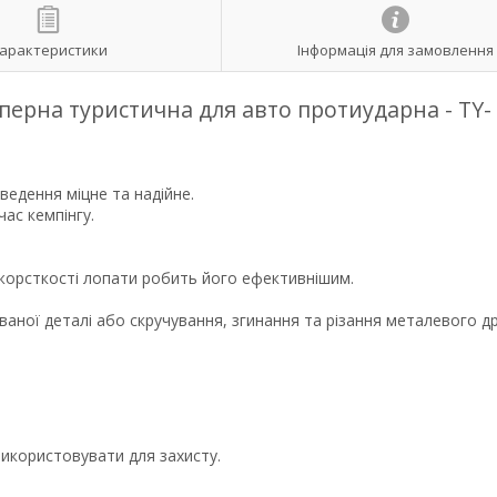
арактеристики
Інформація для замовлення
перна туристична для авто протиударна - TY-
едення міцне та надійне.
час кемпінгу.
жорсткості лопати робить його ефективнішим.
аної деталі або скручування, згинання та різання металевого др
використовувати для захисту.