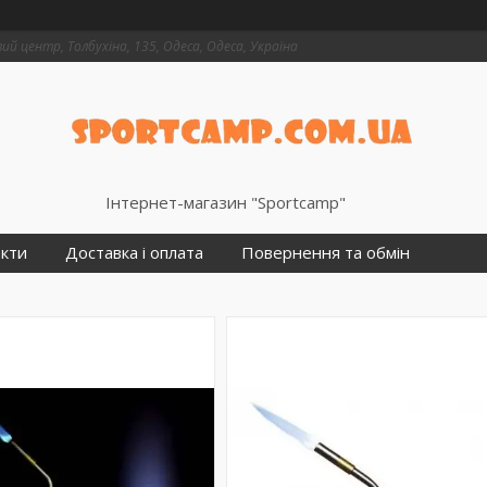
й центр, Толбухіна, 135, Одеса, Одеса, Україна
Інтернет-магазин "Sportcamp"
кти
Доставка і оплата
Повернення та обмін