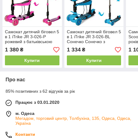
Самокат дитячий біговел 5
Самокат дитячий біговел 5
Само
в 1 iTrike JR 3-026-P
в 1 iTrike JR 3-026-BL
Scoo
рожевий з батьківською
Сонечко Сонечко з
рокі
ручкою
батьківською ручкою
1 380
1 334
1 1
₴
₴
Купити
Купити
Про нас
85% позитивних з 62 відгуків за рік
Працює з 03.01.2020
м. Одеса
Мегадом, торговий центр, Толбухіна, 135, Одеса, Одеса,
Україна
Контакти