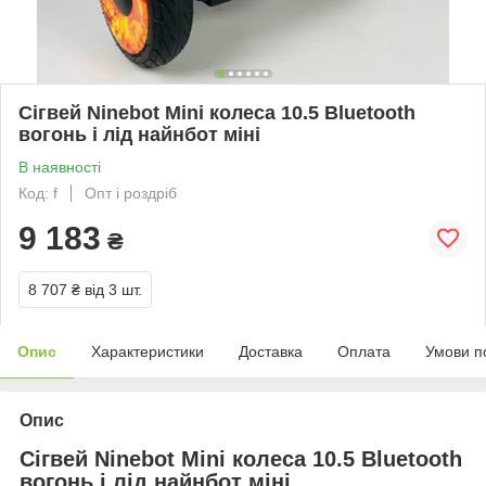
Сігвей Ninebot Mini колеса 10.5 Bluetooth
вогонь і лід найнбот міні
В наявності
Код: f
Опт і роздріб
9 183
₴
8 707 ₴
від 3 шт.
Опис
Характеристики
Доставка
Оплата
Умови п
Опис
Сігвей Ninebot Mini колеса 10.5 Bluetooth
вогонь і лід найнбот міні