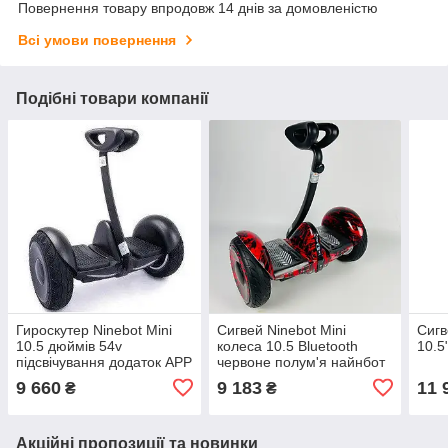
Повернення товару впродовж 14 днів за домовленістю
Всі умови повернення
Подібні товари компанії
Гироскутер Ninebot Mini
Сигвей Ninebot Mini
Сигв
10.5 дюймів 54v
колеса 10.5 Bluetooth
10.5
підсвічування додаток APP
червоне полум'я найнбот
чорний
міні
9 660
9 183
11 
₴
₴
Акційні пропозиції та новинки