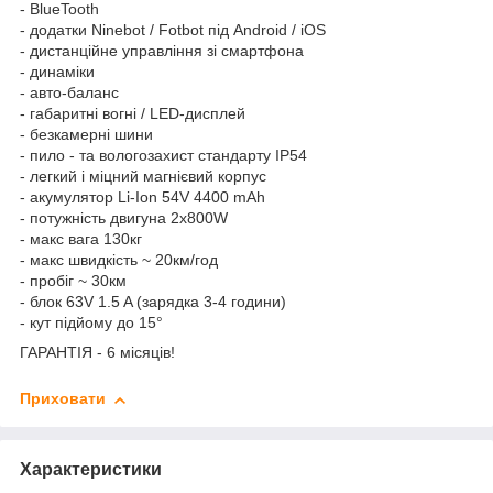
- BlueTooth
- додатки Ninebot / Fotbot під Android / iOS
- дистанційне управління зі смартфона
- динаміки
- авто-баланс
- габаритні вогні / LED-дисплей
- безкамерні шини
- пило - та вологозахист стандарту IP54
- легкий і міцний магнієвий корпус
- акумулятор Li-Ion 54V 4400 mAh
- потужність двигуна 2x800W
- макс вага 130кг
- макс швидкість ~ 20км/год
- пробіг ~ 30км
- блок 63V 1.5 A (зарядка 3-4 години)
- кут підйому до 15°
ГАРАНТІЯ - 6 місяців!
Приховати
Характеристики