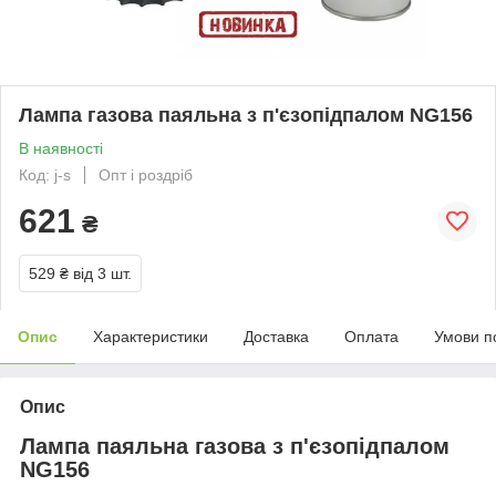
Лампа газова паяльна з п'єзопідпалом NG156
В наявності
Код: j-s
Опт і роздріб
621
₴
529 ₴
від 3 шт.
Опис
Характеристики
Доставка
Оплата
Умови п
Опис
Лампа паяльна газова з п'єзопідпалом
NG156