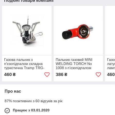
Подібні товари компанії
Газова пальник з
Пальник газовий MINI
Газо
п'єзопідпалом складна
WELDING TORCH No
лату
туристична Tramp TRG-
1008 з п'єзопідпалом
лам
009
460
386
460
₴
₴
Про нас
87% позитивних з 60 відгуків за рік
Працює з 03.01.2020