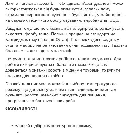
Лампа паяльна газова 1 — обладнана п'єзопідпалом і може
використовуватися під будь-яким кутом, завдяки чому
отримала широке застосування з будівництва, у майстернях,
на станціях технічного обслуговування, виробництві тощо.
Завдяки тому, що нею можна паяти, відігрівати, розкачувати,
видаляти фарбу тощо. Пальник працює на стандартних
картриджах газу (Пропан-бутан). Пальник чудово сидить у
руці та має зручне регулювання сили подавання газу. Газовий
балон не входить до комплектації.
Інструмент для монтажних робіт в автономних умовах. Для
роботи використовуються балони з газом. Якщо вам
доведеться монтажні роботи з мідними трубами, то купити
пальник для паяння потрібно.
Газовий пальник має можливість вибору температурного
режиму, що дає змогу максимально відповідати вимогам
будь-якої роботи. Ідеально підходить для лущення,
прогрівання та багатьох інших робіт.
Особливості
•Легкий підбір температурного режиму;