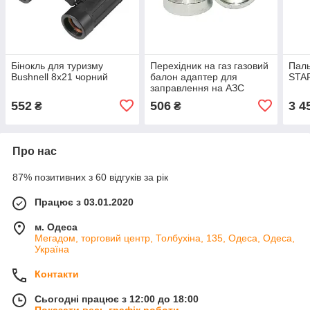
Бінокль для туризму
Перехідник на газ газовий
Паль
Bushnell 8х21 чорний
балон адаптер для
STA
заправлення на АЗС
бутан
552
506
3 4
₴
₴
Про нас
87% позитивних з 60 відгуків за рік
Працює з 03.01.2020
м. Одеса
Мегадом, торговий центр, Толбухіна, 135, Одеса, Одеса,
Україна
Контакти
Сьогодні працює з 12:00 до 18:00
Показати весь графік роботи