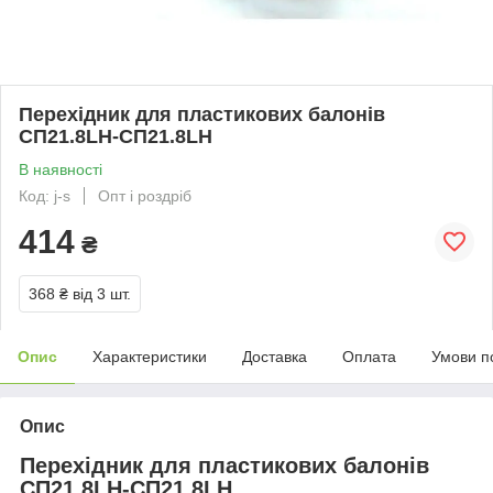
Перехідник для пластикових балонів
СП21.8LH-СП21.8LH
В наявності
Код: j-s
Опт і роздріб
414
₴
368 ₴
від 3 шт.
Опис
Характеристики
Доставка
Оплата
Умови п
Опис
Перехідник для пластикових балонів
СП21.8LH-СП21.8LH