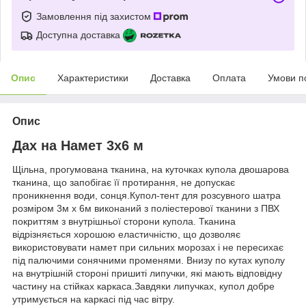
Замовлення під захистом
Доступна доставка
Опис
Характеристики
Доставка
Оплата
Умови п
Опис
Дах на Намет 3х6 м
Щільна, прогумована тканина, на куточках купола двошарова
тканина, що запобігає її протирання, не допускає
проникнення води, сонця.Купол-тент для розсувного шатра
розміром 3м х 6м виконаний з поліестерової тканини з ПВХ
покриттям з внутрішньої сторони купола. Тканина
відрізняється хорошою еластичністю, що дозволяє
використовувати намет при сильних морозах і не пересихає
під палючими сонячними променями. Внизу по кутах куполу
на внутрішній стороні пришиті липучки, які мають відповідну
частину на стійках каркаса.Завдяки липучках, купол добре
утримується на каркасі під час вітру.