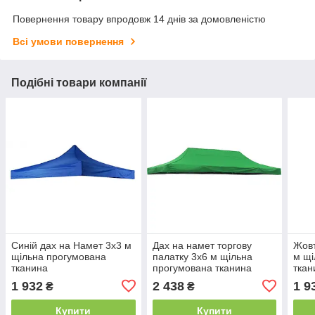
Повернення товару впродовж 14 днів за домовленістю
Всі умови повернення
Подібні товари компанії
Синій дах на Намет 3х3 м
Дах на намет торгову
Жовт
щільна прогумована
палатку 3х6 м щільна
м щі
тканина
прогумована тканина
ткан
зелений
1 932
2 438
1 9
₴
₴
Купити
Купити