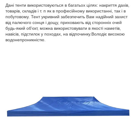
Дані тенти використовуються в багатьох цілях: накриття дахів,
товарів, складів і т. п як в професійному використанні, так і в
побутовому. Тент укривний забезпечить Вам надійний захист
від палючого сонця і дощу, приховають від сторонніх очей
будь-який об'єкт, можна використовувати в якості наметів,
навісів, підстилок у походах, на відпочинку.Володіє високою
водонепроникністю.