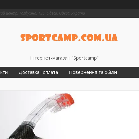
й центр, Толбухіна, 135, Одеса, Одеса, Україна
Інтернет-магазин "Sportcamp"
кти
Доставка і оплата
Повернення та обмін