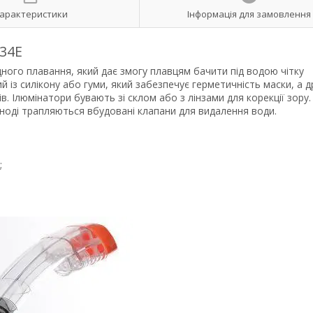
арактеристики
Інформація для замовлення
034E
ого плавання, який дає змогу плавцям бачити під водою чітку
й із силікону або гуми, який забезпечує герметичність маски, а д
. Ілюмінатори бувають зі склом або з лінзами для корекції зору.
 іноді трапляються вбудовані клапани для видалення води.
;