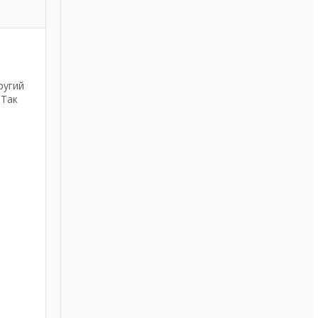
ругий
 Так