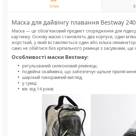
Опис
Х
Маска для дайвінгу плавання Bestway 24
Маска — це обов'язковий предмет спорядження для підводн
картинку. Основу маски становлять два корпуси, один м'яки
жорсткий, у який вставляються один або кілька ілюмінаторів
само не обійтися без кріпильного ремінця з засувками, ще
Особливості маски Bestway:
регульований силіконовий ремінець;
подвійна окаймівка, що забезпечує щільне прилягання
широкий панорамний вигляд;
у сумці;
вік: від 14 років.