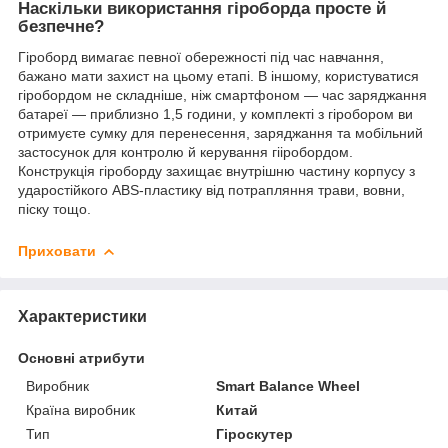
Наскільки використання гіроборда просте й
безпечне?
Гіроборд вимагає певної обережності під час навчання,
бажано мати захист на цьому етапі. В іншому, користуватися
гіробордом не складніше, ніж смартфоном — час заряджання
батареї — приблизно 1,5 години, у комплекті з гіробором ви
отримуєте сумку для перенесення, заряджання та мобільний
застосунок для контролю й керування гііробордом.
Конструкція гіроборду захищає внутрішню частину корпусу з
ударостійкого ABS-пластику від потрапляння трави, вовни,
піску тощо.
Приховати
Характеристики
Основні атрибути
Виробник
Smart Balance Wheel
Країна виробник
Китай
Тип
Гіроскутер