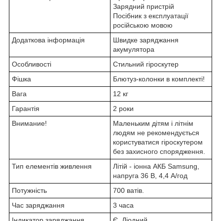
Зарядний пристрій
Посібник з експлуатації
російською мовою
Додаткова інформація
Швидке заряджання
акумулятора
Особливості
Стильний гіроскутер
Фішка
Блютуз-колонки в комплекті!
Вага
12 кг
Гарантія
2 роки
Внимание!
Маленьким дітям і літнім
людям не рекомендується
користуватися гіроскутером
без захисного спорядження.
Тип елементів живлення
Літій - іонна АКБ Samsung,
напруга 36 В, 4,4 А/год
Потужність
700 ватів.
Час заряджання
3 часа
Індикатор заряджання
Є. Діодний.