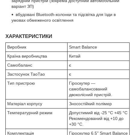
зарядний пристрій (зокрема доступний автомобільний
варіант ЗП)
вбудовані Bluetooth-колонки та підсвітка для їзди в
умовах обмеженого освітлення
ХАРАКТЕРИСТИКИ
Виробник
Smart Balance
Країна виробництва
Китай
Самобаланс
є
Застосунок ТаоТао
є
Тип пристрою
Гіроскутер —
самобалансований
двоколісний пристрій.
Матеріал корпусу
Зносостійкий полімер
Температурний режим
Допустимий від -25 °C +45 °C
Рекомендований від +10 до
+30 °C.
Комплектація
Гіроскутер 6.5" Smart Balance