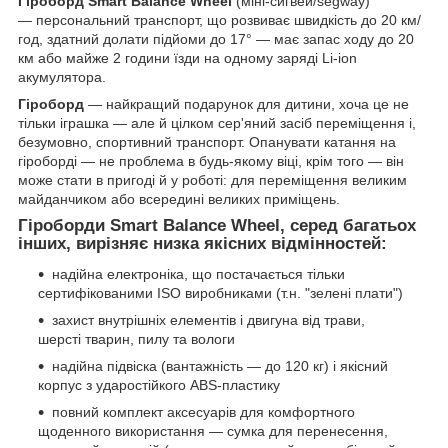
Гіроборд Smart Balance Wheel
(міні-сигвей/segway)
— персональний транспорт, що розвиває швидкість до 20 км/
год, здатний долати підйоми до 17° — має запас ходу до 20
км або майже 2 години їзди на одному заряді Li-ion
акумулятора.
Гіроборд
— найкращий подарунок для дитини, хоча це не
тільки іграшка — але й цілком сер'яний засіб переміщення і,
безумовно, спортивний транспорт. Опанувати катання на
гіроборді — не проблема в будь-якому віці, крім того — він
може стати в пригоді й у роботі: для переміщення великим
майданчиком або всередині великих приміщень.
Гіроборди
Smart Balance Wheel
, серед багатьох
інших, вирізняє низка якісних відмінностей:
надійна електроніка, що постачається тільки
сертифікованими ISO виробниками (т.н. "зелені плати")
захист внутрішніх елементів і двигуна від трави,
шерсті тварин, пилу та вологи
надійна підвіска (вантажність — до 120 кг) і якісний
корпус з ударостійкого ABS-пластику
повний комплект аксесуарів для комфортного
щоденного використання — сумка для перенесення,