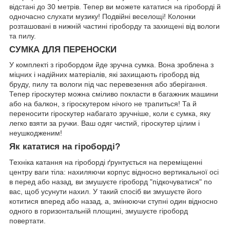
відстані до 30 метрів. Тепер ви можете кататися на гіроборді й
одночасно слухати музику! Подвійні веселощі! Колонки
розташовані в нижній частині гіроборду та захищені від вологи
та пилу.
СУМКА ДЛЯ ПЕРЕНОСКИ
У комплекті з гіробордом йде зручна сумка. Вона зроблена з
міцних і надійних матеріалів, які захищають гіроборд від
бруду, пилу та вологи під час перевезення або зберігання.
Тепер гіроскутер можна сміливо покласти в багажник машини
або на балкон, з гіроскутером нічого не трапиться! Та й
переносити гіроскутер набагато зручніше, коли є сумка, яку
легко взяти за ручки. Ваш одяг чистий, гіроскутер цілим і
неушкодженим!
Як кататися на гіроборді?
Техніка катання на гіроборді ґрунтується на переміщенні
центру ваги тіла: нахиляючи корпус відносно вертикальної осі
в перед або назад, ви змушуєте гіроборд "підкочуватися" по
вас, щоб усунути нахил. У такий спосіб ви змушуєте його
котитися вперед або назад, а, змінюючи ступні один відносно
одного в горизонтальній площині, змушуєте гіроборд
повертати.