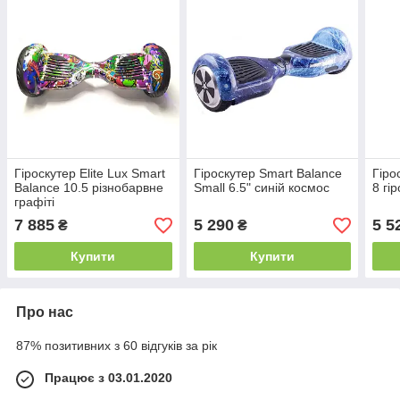
Гіроскутер Elite Lux Smart
Гіроскутер Smart Balance
Гіро
Balance 10.5 різнобарвне
Small 6.5" синій космос
8 гі
графіті
7 885
5 290
5 5
₴
₴
Купити
Купити
Про нас
87% позитивних з 60 відгуків за рік
Працює з 03.01.2020