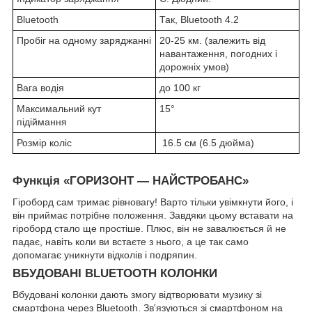
Bluetooth
Так, Bluetooth 4.2
Пробіг на одному заряджанні
20-25 км. (залежить від
навантаження, погодних і
дорожніх умов)
Вага водія
до 100 кг
Максимальний кут
15°
підіймання
Розмір коліс
16.5 см (6.5 дюйма)
Функція «ГОРИЗОНТ — НАЙСТРОБАНС»
Гіроборд сам тримає рівновагу! Варто тільки увімкнути його, і
він приймає потрібне положення. Завдяки цьому вставати на
гіроборд стало ще простіше. Плюс, він не завалюється й не
падає, навіть коли ви встаєте з нього, а це так само
допомагає уникнути відколів і подряпин.
ВБУДОВАНІ BLUETOOTH КОЛОНКИ
Вбудовані колонки дають змогу відтворювати музику зі
смартфона через Bluetooth. Зв'язуються зі смартфоном на