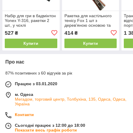
Набір для гри в бадмінтон
Ракетка для настільного
Тра
Yonex Y-316, ракетки 2
тенісу Fox 1 шт з
відп
шт., у чохлі
дерев’яною основою та
порт
гумовою накладкою чохол
шезл
527
414
1 3
₴
₴
у комплекті
тури
прир
Купити
Купити
Про нас
87% позитивних з 60 відгуків за рік
Працює з 03.01.2020
м. Одеса
Мегадом, торговий центр, Толбухіна, 135, Одеса, Одеса,
Україна
Контакти
Сьогодні працює з 12:00 до 18:00
Показати весь графік роботи