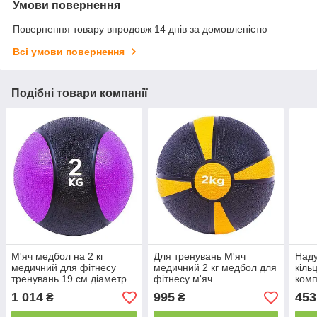
Умови повернення
Повернення товару впродовж 14 днів за домовленістю
Всі умови повернення
Подібні товари компанії
М'яч медбол на 2 кг
Для тренувань М'яч
Наду
медичний для фітнесу
медичний 2 кг медбол для
кіль
тренувань 19 см діаметр
фітнесу м'яч
комп
м'яч
1 014
995
453
₴
₴