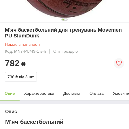
М'яч баскетбольний для тренувань Movemen
PU SlumDunk
Немає в наявності
Код: MN7-PU/49-1 s-h
Опт і роздріб
782
₴
736 ₴
від 3 шт.
Опис
Характеристики
Доставка
Оплата
Умови п
Опис
М'яч баскетбольний