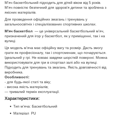
М'яч баскетбольний підходить для дітей віком від 5 років.
М'яч повністю безпечний для здоров'я дитини та зроблена з
якісних матеріалів.
Для проведення офіційних змагань і тренувань у
загальноосвітніх і спеціалізованих спортивних школах.
М'яч баскетбол
— це універсальний баскетбольний м'яч,
призначений для ігор у баскетбол, як у приміщенні, так і на
вулиці.
Ця модель м'яча має офіційну вагу та розмір. Дасть змогу
грати як професіоналу, так і спортсменам, що почаруються.
Ідеальний у грі. Не ковзає завдяки шорсткій поверхні. Можна
використовувати для гри в спортзал залі або на вулиці.
Підходить для тренувань та змагань. Якість довговічності від
виробника.
Особливості:
- для будь-якої статі та віку;
- висока якість матеріалів;
— тривалий термін експлуатації.
Характеристики:
Тип м'яча: Баскетбольний
Матеріал PU