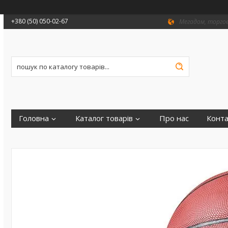
+380 (50) 050-02-67
Мегадом, торгови
Головна
Каталог товарів
Про нас
Конта