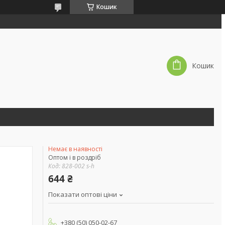
Кошик
Кошик
Немає в наявності
Оптом і в роздріб
Код:
828-002 s-h
644 ₴
Показати оптові ціни
+380 (50) 050-02-67