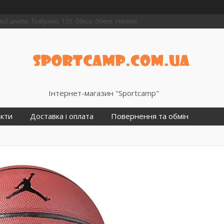
й центр, Толбухіна, 135, Одеса, Одеса, Україна
Інтернет-магазин "Sportcamp"
кти
Доставка і оплата
Повернення та обмін