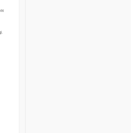
их
і.