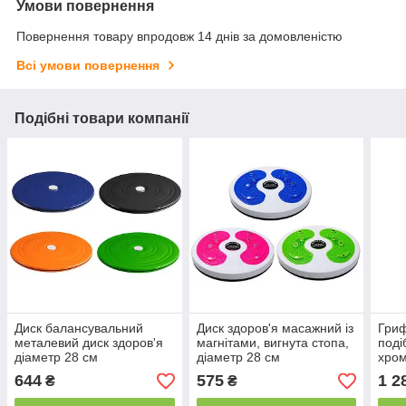
Умови повернення
Повернення товару впродовж 14 днів за домовленістю
Всі умови повернення
Подібні товари компанії
Диск балансувальний
Диск здоров'я масажний із
Гриф
металевий диск здоров'я
магнітами, вигнута стопа,
поді
діаметр 28 см
діаметр 28 см
хром
біце
644
575
1 2
₴
₴
трен
дома