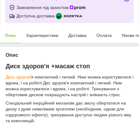
Замовлення під захистом
Доступна доставка
Опис
Характеристики
Доставка
Оплата
Умови п
Опис
Диск здоров'я +масаж стоп
Диск здоров
'я компактний і легкий. Ним можна користуватися і
вдома, і на роботі.Дис здоров'я компактний і легкий. Ним
можна користуватися і вдома, і на роботі. Тренування з
обертовим диском покращують настрій і знімають стрес.
Спеціальний інерційний механізм дає змогу обертатися на
диску з дуже невеликим зусиллям (необхідним, однак для
оздоровчого ефекту), тренування доступні людям різного віку
та комплекцій.