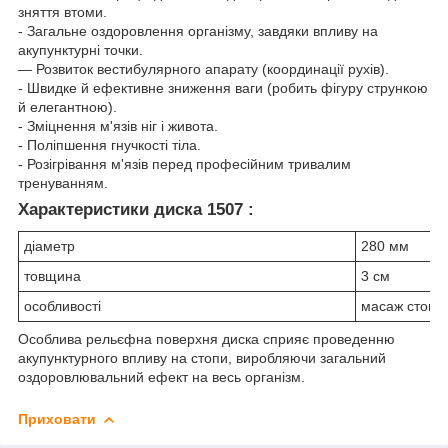
зняття втоми.
- Загальне оздоровлення організму, завдяки впливу на
акупунктурні точки.
— Розвиток вестибулярного апарату (координації рухів).
- Швидке й ефективне зниження ваги (робить фігуру стрункою
й елегантною).
- Зміцнення м'язів ніг і живота.
- Поліпшення гнучкості тіла.
- Розігрівання м'язів перед професійним тривалим
тренуванням.
Характеристики диска 1507 :
діаметр
280 мм
товщина
3 см
особливості
масаж стоп
Особлива рельєфна поверхня диска сприяє проведенню
акупунктурного впливу на стопи, виробляючи загальний
оздоровлювальний ефект на весь організм.
Приховати