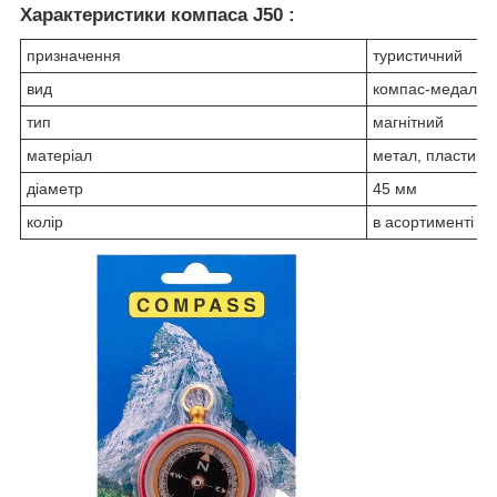
Характеристики компаса J50 :
призначення
туристичний
вид
компас-медальй
тип
магнітний
матеріал
метал, пластик
діаметр
45 мм
колір
в асортименті