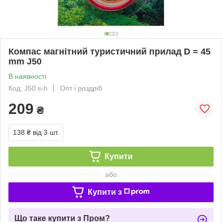
Компас магнітний туристичний прилад D = 45
mm J50
В наявності
Код: J50 s-h
Опт і роздріб
209
₴
138 ₴
від 3 шт.
Купити
або
Купити з
Що таке купити з Пром?