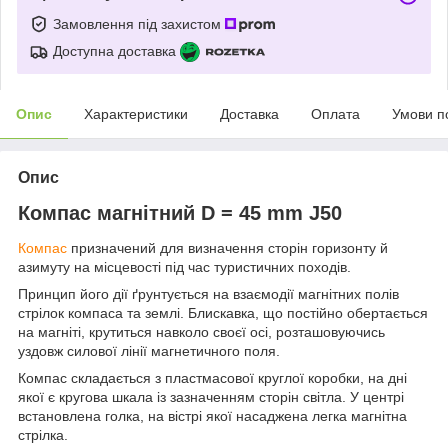
Замовлення під захистом
Доступна доставка
Опис
Характеристики
Доставка
Оплата
Умови п
Опис
Компас магнітний D = 45 mm J50
Компас
призначений для визначення сторін горизонту й
азимуту на місцевості під час туристичних походів.
Принцип його дії ґрунтується на взаємодії магнітних полів
стрілок компаса та землі. Блискавка, що постійно обертається
на магніті, крутиться навколо своєї осі, розташовуючись
уздовж силової лінії магнетичного поля.
Компас складається з пластмасової круглої коробки, на дні
якої є кругова шкала із зазначенням сторін світла. У центрі
встановлена голка, на вістрі якої насаджена легка магнітна
стрілка.