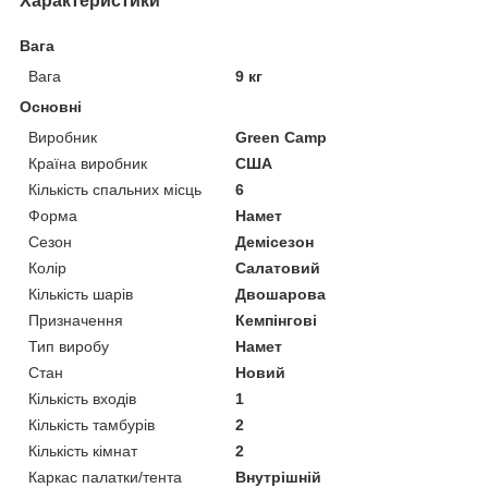
Характеристики
Вага
Вага
9 кг
Основні
Виробник
Green Camp
Країна виробник
США
Кількість спальних місць
6
Форма
Намет
Сезон
Демісезон
Колір
Салатовий
Кількість шарів
Двошарова
Призначення
Кемпінгові
Тип виробу
Намет
Стан
Новий
Кількість входів
1
Кількість тамбурів
2
Кількість кімнат
2
Каркас палатки/тента
Внутрішній