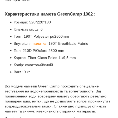
шви проклеєні.
Характеристики намета GreenCamp 1002 :
Розміри: 520*220*190
Кількість місць: 6
Тент: 190T Polyester pu2500mm
Внутрішня
палатка
: 190T Breathbale Fabric
Пол: 210D P/Oxford 2500 mm
Каркас: Fiber Glass Poles 11/9,5 mm
Колір: салатовий/синій
Вага: 9 кг
Всі моделі наметів Green Camp проходять спеціальне
тестування на водонепроникність та вогнетривкість. Від
проникнення води всередину намету оберігають ретельно
проварені шви, нитки, що не дозволяють волозі проникнути і
водовідштовхувальні замки. Спаяне дно підвищує стійкість
намету та знижує інтенсивність стирання матеріалів.