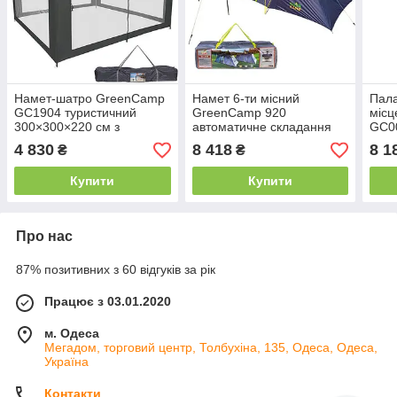
Намет-шатро GreenCamp
Намет 6-ти місний
Пала
GC1904 туристичний
GreenCamp 920
міс
300×300×220 см з
автоматичне складання
GC0
москітними сітками, тент
4 830
8 418
8 1
₴
₴
для кемпінгу та відпочинку
Купити
Купити
Про нас
87% позитивних з 60 відгуків за рік
Працює з 03.01.2020
м. Одеса
Мегадом, торговий центр, Толбухіна, 135, Одеса, Одеса,
Україна
Контакти