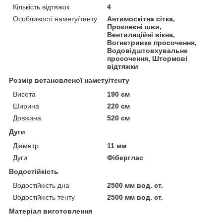
Кількість відтяжок
4
Особливості намету/тенту
Антимоскітна сітка,
Проклеєні шви,
Вентиляційні вікна,
Вогнетривке просочення,
Водовідштовхувальне
просочення, Штормові
відтяжки
Розмір встановленої намету/тенту
Висота
190 см
Ширина
220 см
Довжина
520 см
Дуги
Діаметр
11 мм
Дуги
Фіберглас
Водостійкість
Водостійкість дна
2500 мм вод. ст.
Водостійкість тенту
2500 мм вод. ст.
Матеріал виготовлення