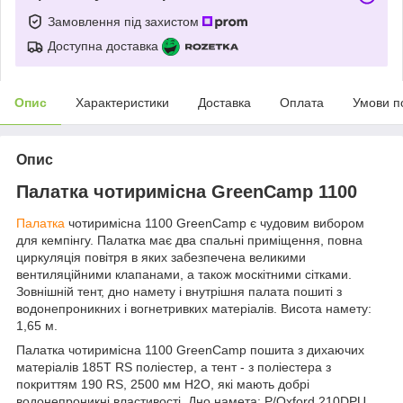
Замовлення під захистом
Доступна доставка
Опис
Характеристики
Доставка
Оплата
Умови п
Опис
Палатка чотиримісна GreenCamp 1100
Палатка
чотиримісна 1100 GreenCamp є чудовим вибором
для кемпінгу. Палатка має два спальні приміщення, повна
циркуляція повітря в яких забезпечена великими
вентиляційними клапанами, а також москітними сітками.
Зовнішній тент, дно намету і внутрішня палата пошиті з
водонепроникних і вогнетривких матеріалів. Висота намету:
1,65 м.
Палатка чотиримісна 1100 GreenCamp пошита з дихаючих
матеріалів 185T RS поліестер, а тент - з поліестера з
покриттям 190 RS, 2500 мм H2O, які мають добрі
водонепроникні властивості. Дно намета: P/Oxford 210DPU