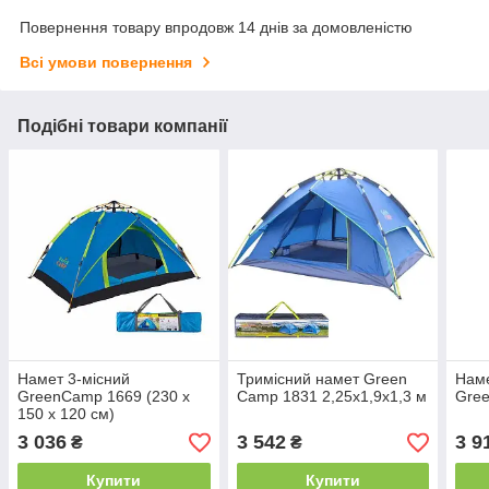
Повернення товару впродовж 14 днів за домовленістю
Всі умови повернення
Подібні товари компанії
Намет 3-місний
Тримісний намет Green
Наме
GreenCamp 1669 (230 х
Camp 1831 2,25х1,9х1,3 м
Gre
150 х 120 см)
3 036
3 542
3 9
₴
₴
Купити
Купити