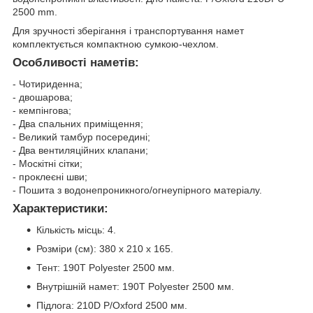
2500 mm.
Для зручності зберігання і транспортування намет
комплектується компактною сумкою-чехлом.
Особливості наметів:
- Чотириденна;
- двошарова;
- кемпінгова;
- Два спальних приміщення;
- Великий тамбур посередині;
- Два вентиляційних клапани;
- Москітні сітки;
- проклеєні шви;
- Пошита з водонепроникного/огнеупірного матеріалу.
Характеристики:
Кількість місць: 4.
Розміри (см): 380 х 210 х 165.
Тент: 190T Polyester 2500 мм.
Внутрішній намет: 190T Polyester 2500 мм.
Підлога: 210D P/Oxford 2500 мм.