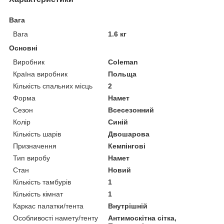
Вага
Вага
1.6 кг
Основні
Виробник
Coleman
Країна виробник
Польща
Кількість спальних місць
2
Форма
Намет
Сезон
Всесезонний
Колір
Синій
Кількість шарів
Двошарова
Призначення
Кемпінгові
Тип виробу
Намет
Стан
Новий
Кількість тамбурів
1
Кількість кімнат
1
Каркас палатки/тента
Внутрішній
Особливості намету/тенту
Антимоскітна сітка,