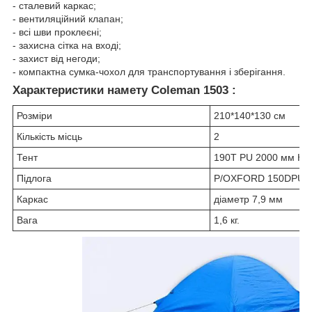
- сталевий каркас;
- вентиляційний клапан;
- всі шви проклеєні;
- захисна сітка на вході;
- захист від негоди;
- компактна сумка-чохол для транспортування і зберігання.
Характеристики намету Coleman 1503 :
Розміри
210*140*130 см
Кількість місць
2
Тент
190T PU 2000 мм H2O
Підлога
P/OXFORD 150DPU 2
Каркас
діаметр 7,9 мм
Вага
1,6 кг.