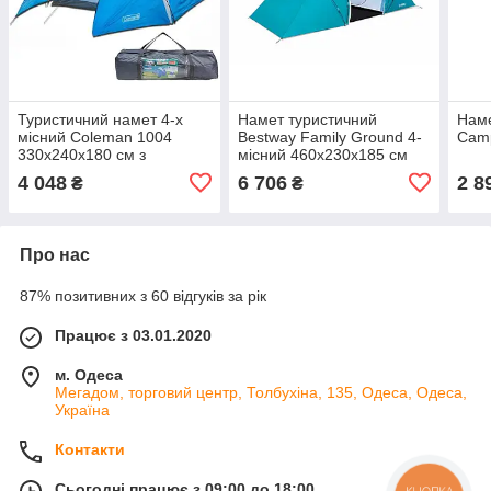
Туристичний намет 4-х
Намет туристичний
Наме
місний Coleman 1004
Bestway Family Ground 4-
Cam
330х240х180 см з
місний 460x230x185 см
тамбуром
4 048
6 706
2 8
₴
₴
Про нас
87% позитивних з 60 відгуків за рік
Працює з 03.01.2020
м. Одеса
Мегадом, торговий центр, Толбухіна, 135, Одеса, Одеса,
Україна
Контакти
Сьогодні працює з 09:00 до 18:00