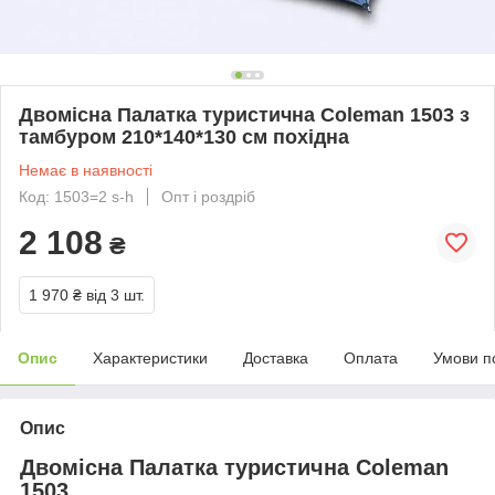
Двомісна Палатка туристична Coleman 1503 з
тамбуром 210*140*130 см похідна
Немає в наявності
Код: 1503=2 s-h
Опт і роздріб
2 108
₴
1 970 ₴
від 3 шт.
Опис
Характеристики
Доставка
Оплата
Умови п
Опис
Двомісна Палатка туристична Coleman
1503