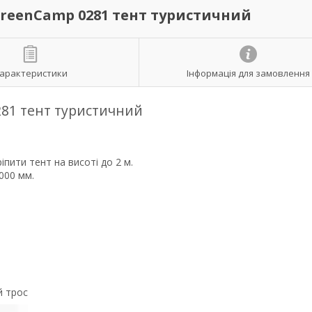
GreenCamp 0281 тент туристичний
арактеристики
Інформація для замовлення
281 тент туристичний
пити тент на висоті до 2 м.
000 мм.
й трос