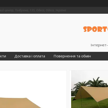
й центр, Толбухіна, 135, Одеса, Одеса, Україна
Інтернет-
кти
Доставка і оплата
Повернення та обмін