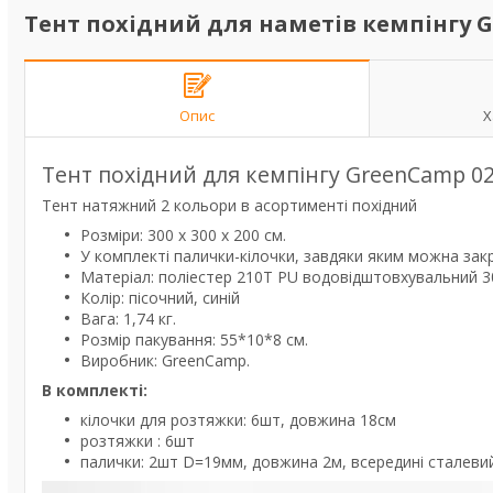
Тент похідний для наметів кемпінгу 
Опис
Х
Тент похідний для кемпінгу GreenCamp 0
Тент натяжний 2 кольори в асортименті похідний
Розміри: 300 х 300 х 200 см.
У комплекті палички-кілочки, завдяки яким можна закрі
Матеріал: поліестер 210T PU водовідштовхувальний 3
Колір: пісочний, синій
Вага: 1,74 кг.
Розмір пакування: 55*10*8 см.
Виробник: GreenCamp.
В комплекті:
кілочки для розтяжки: 6шт, довжина 18см
розтяжки : 6шт
палички: 2шт D=19мм, довжина 2м, всередині сталеви