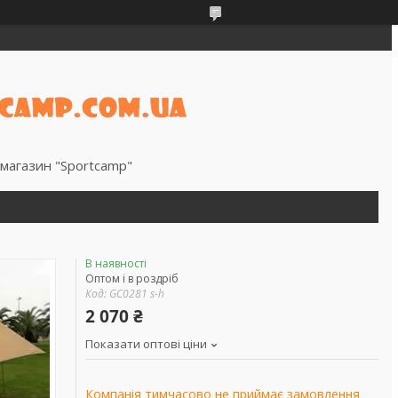
магазин "Sportcamp"
В наявності
Оптом і в роздріб
Код:
GC0281 s-h
2 070 ₴
Показати оптові ціни
Компанія тимчасово не приймає замовлення