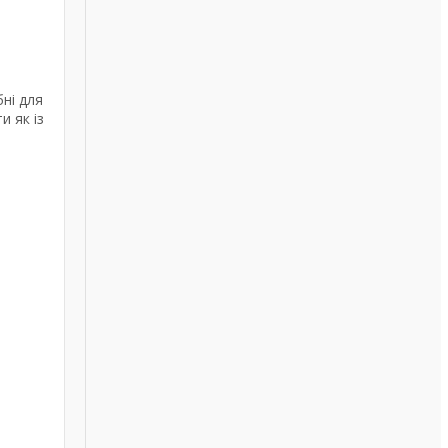
бні для
и як із