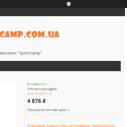
магазин "Sportcamp"
В наявності
Оптом і в роздріб
Код:
Х-2897 s-h
4 876 ₴
Показати оптові ціни
Компанія тимчасово не приймає замовлення