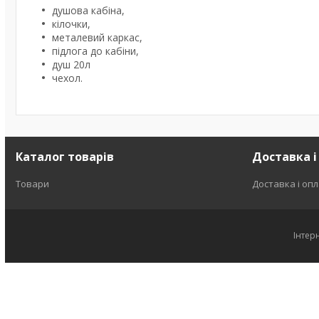
душова кабіна,
кілочки,
металевий каркас,
підлога до кабіни,
душ 20л
чехол.
Каталог товарів
Доставка і
Товари
Доставка і оп