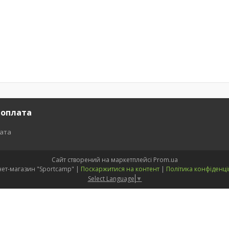
 оплата
лата
Сайт створений на маркетплейсі
Prom.ua
Інтернет-магазин "Sportcamp" |
Поскаржитися на контент
|
Політика конфіденці
Select Language
▼