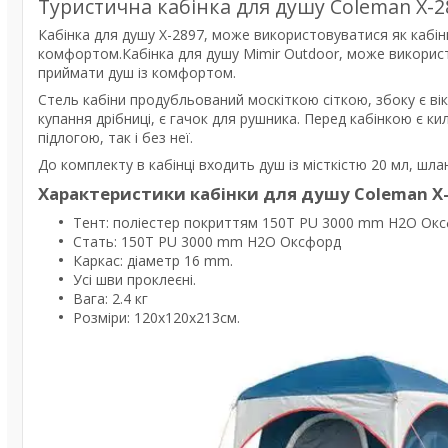
Туристична кабінка для душу Coleman Х-
Кабінка для душу Х-2897, може використовуватися як кабін
комфортом.Кабінка для душу Mimir Outdoor, може використо
приймати душ із комфортом.
Стель кабіни продубльований москіткою сіткою, збоку є вікон
купання дрібниці, є гачок для рушника. Перед кабінкою є к
підлогою, так і без неї.
До комплекту в кабінці входить душ із місткістю 20 мл, шла
Характеристики кабінки для душу Coleman Х-
Тент: поліестер покриттям 150T PU 3000 mm H2O Ок
Стать: 150T PU 3000 mm H2O Оксфорд
Каркас: діаметр 16 mm.
Усі шви проклеєні.
Вага: 2.4 кг
Розміри: 120х120х213см.