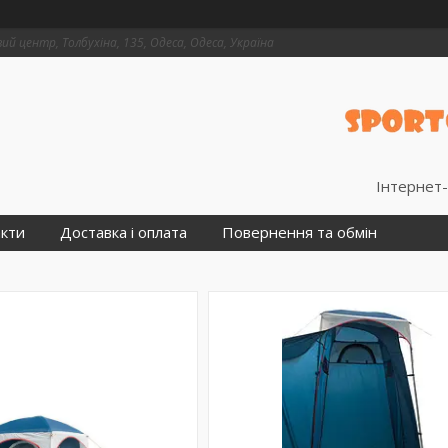
й центр, Толбухіна, 135, Одеса, Одеса, Україна
Інтернет-
кти
Доставка і оплата
Повернення та обмін