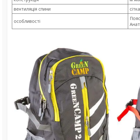
вентиляція спини
сітка
Пояс
особливості
Анат