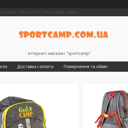
й центр, Толбухіна, 135, Одеса, Одеса, Україна
Інтернет-магазин "Sportcamp"
кти
Доставка і оплата
Повернення та обмін