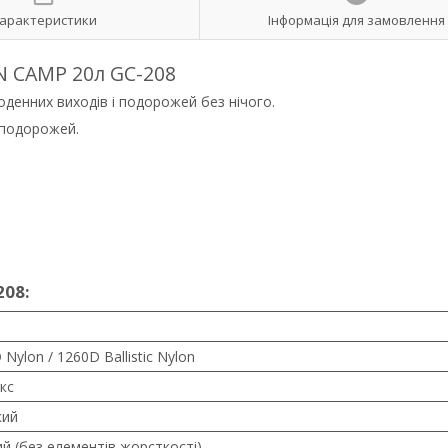
арактеристики
Інформація для замовлення
N CAMP 20л GC-208
оденних виходів і подорожей без нічого.
і подорожей.
208:
 Nylon / 1260D Ballistic Nylon
екс
кий
ий (без елементів жорсткості)