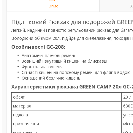
Опис
Х
Підлітковий Рюкзак для подорожей GREE
Легкий, надійний і повністю регульований рюкзак для багат
Володіючи об'ємом 20л, підійде для скелелазіння, походів 
Особливості GC-208:
Анатомічні плечові ремені
Зовнішній і внутрішній кишені на блискавці
Фронтальна кишеня
Сітчасті кишені на поясному ремені для фляг з водою
Оснащений безліччю кишень.
Характеристики рюкзака GREEN CAMP 20л GC-
обсяг
20 л
матеріал
630D
підлога
уніс
призначення
місь
конструкція
м'як