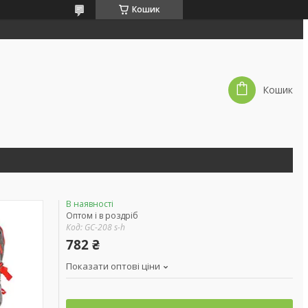
Кошик
Кошик
В наявності
Оптом і в роздріб
Код:
GC-208 s-h
782 ₴
Показати оптові ціни