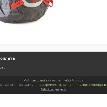
 оплата
лата
Сайт створений на маркетплейсі
Prom.ua
Інтернет-магазин "Sportcamp" |
Поскаржитися на контент
|
Політика конфіденці
Select Language
▼