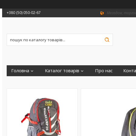
+380 (50) 050-02-67
Мегадом, торгови
Головна
Каталог товарів
Про нас
Конта