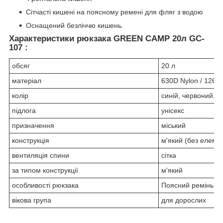
Сітчасті кишені на поясному ремені для фляг з водою
Оснащений безліччю кишень.
Характеристики рюкзака GREEN CAMP 20л GC-
107 :
обсяг
20 л
матеріал
630D Nylon / 1260D 
колір
синій, червоний, 
підлога
унісекс
призначення
міський
конструкція
м'який (без елемен
вентиляція спини
сітка
за типом конструкції
м'який
особливості рюкзака
Поясний ремінь, В
вікова група
для дорослих