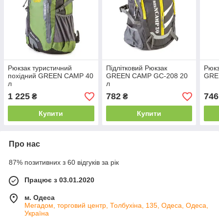
Рюкзак туристичний
Підлітковий Рюкзак
Рюкз
похідний GREEN CAMP 40
GREEN CAMP GC-208 20
GRE
л
л
1 225
782
746
₴
₴
Купити
Купити
Про нас
87% позитивних з 60 відгуків за рік
Працює з 03.01.2020
м. Одеса
Мегадом, торговий центр, Толбухіна, 135, Одеса, Одеса,
Україна