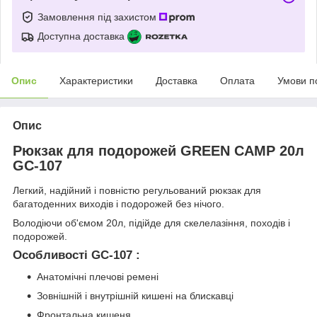
Замовлення під захистом
Доступна доставка
Опис
Характеристики
Доставка
Оплата
Умови п
Опис
Рюкзак для подорожей GREEN CAMP 20л
GC-107
Легкий, надійний і повністю регульований рюкзак для
багатоденних виходів і подорожей без нічого.
Володіючи об'ємом 20л, підійде для скелелазіння, походів і
подорожей.
Особливості GC-107 :
Анатомічні плечові ремені
Зовнішній і внутрішній кишені на блискавці
Фронтальна кишеня